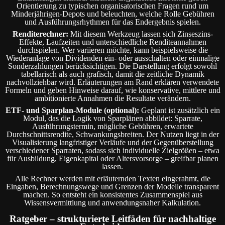
Orientierung zu typischen organisatorischen Fragen rund um
Minderjährigen-Depots und beleuchten, welche Rolle Gebühren
und Ausführungsrhythmen für das Endergebnis spielen.
Renditerechner:
Mit diesem Werkzeug lassen sich Zinseszins-
Effekte, Laufzeiten und unterschiedliche Renditeannahmen
durchspielen. Wer variieren möchte, kann beispielsweise die
Wiederanlage von Dividenden ein- oder ausschalten oder einmalige
Sonderzahlungen berücksichtigen. Die Darstellung erfolgt sowohl
tabellarisch als auch grafisch, damit die zeitliche Dynamik
nachvollziehbar wird. Erläuterungen am Rand erklären verwendete
Formeln und geben Hinweise darauf, wie konservative, mittlere und
ambitionierte Annahmen die Resultate verändern.
ETF- und Sparplan-Module (optional):
Geplant ist zusätzlich ein
Modul, das die Logik von Sparplänen abbildet: Sparrate,
Ausführungstermin, mögliche Gebühren, erwartete
Durchschnittsrendite, Schwankungsbreiten. Der Nutzen liegt in der
Visualisierung langfristiger Verläufe und der Gegenüberstellung
verschiedener Sparraten, sodass sich individuelle Zielgrößen – etwa
für Ausbildung, Eigenkapital oder Altersvorsorge – greifbar planen
lassen.
Alle Rechner werden mit erläuternden Texten eingerahmt, die
Eingaben, Berechnungswege und Grenzen der Modelle transparent
machen. So entsteht ein konsistentes Zusammenspiel aus
Wissensvermittlung und anwendungsnaher Kalkulation.
Ratgeber – strukturierte Leitfäden für nachhaltige