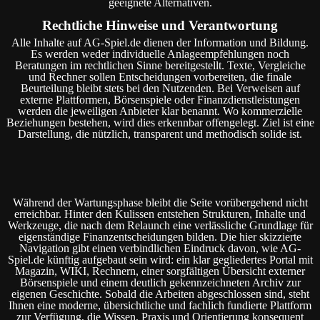
geeignete Alternativen.
Rechtliche Hinweise und Verantwortung
Alle Inhalte auf AG-Spiel.de dienen der Information und Bildung.
Es werden weder individuelle Anlageempfehlungen noch
Beratungen im rechtlichen Sinne bereitgestellt. Texte, Vergleiche
und Rechner sollen Entscheidungen vorbereiten, die finale
Beurteilung bleibt stets bei den Nutzenden. Bei Verweisen auf
externe Plattformen, Börsenspiele oder Finanzdienstleistungen
werden die jeweiligen Anbieter klar benannt. Wo kommerzielle
Beziehungen bestehen, wird dies erkennbar offengelegt. Ziel ist eine
Darstellung, die nützlich, transparent und methodisch solide ist.
Während der Wartungsphase bleibt die Seite vorübergehend nicht
erreichbar. Hinter den Kulissen entstehen Strukturen, Inhalte und
Werkzeuge, die nach dem Relaunch eine verlässliche Grundlage für
eigenständige Finanzentscheidungen bilden. Die hier skizzierte
Navigation gibt einen verbindlichen Eindruck davon, wie AG-
Spiel.de künftig aufgebaut sein wird: ein klar gegliedertes Portal mit
Magazin, WIKI, Rechnern, einer sorgfältigen Übersicht externer
Börsenspiele und einem deutlich gekennzeichneten Archiv zur
eigenen Geschichte. Sobald die Arbeiten abgeschlossen sind, steht
Ihnen eine moderne, übersichtliche und fachlich fundierte Plattform
zur Verfügung, die Wissen, Praxis und Orientierung konsequent