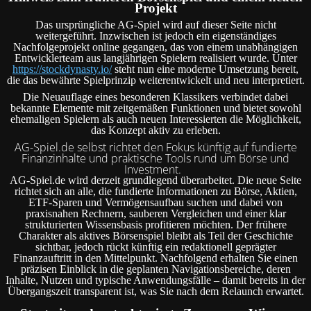
Projekt
Das ursprüngliche AG-Spiel wird auf dieser Seite nicht
weitergeführt. Inzwischen ist jedoch ein eigenständiges
Nachfolgeprojekt online gegangen, das von einem unabhängigen
Entwicklerteam aus langjährigen Spielern realisiert wurde. Unter
https://stockdynasty.io/
steht nun eine moderne Umsetzung bereit,
die das bewährte Spielprinzip weiterentwickelt und neu interpretiert.
Die Neuauflage eines besonderen Klassikers verbindet dabei
bekannte Elemente mit zeitgemäßen Funktionen und bietet sowohl
ehemaligen Spielern als auch neuen Interessierten die Möglichkeit,
das Konzept aktiv zu erleben.
AG-Spiel.de selbst richtet den Fokus künftig auf fundierte
Finanzinhalte und praktische Tools rund um Börse und
Investment.
AG-Spiel.de wird derzeit grundlegend überarbeitet. Die neue Seite
richtet sich an alle, die fundierte Informationen zu Börse, Aktien,
ETF-Sparen und Vermögensaufbau suchen und dabei von
praxisnahen Rechnern, sauberen Vergleichen und einer klar
strukturierten Wissensbasis profitieren möchten. Der frühere
Charakter als aktives Börsenspiel bleibt als Teil der Geschichte
sichtbar, jedoch rückt künftig ein redaktionell geprägter
Finanzauftritt in den Mittelpunkt. Nachfolgend erhalten Sie einen
präzisen Einblick in die geplanten Navigationsbereiche, deren
Inhalte, Nutzen und typische Anwendungsfälle – damit bereits in der
Übergangszeit transparent ist, was Sie nach dem Relaunch erwartet.