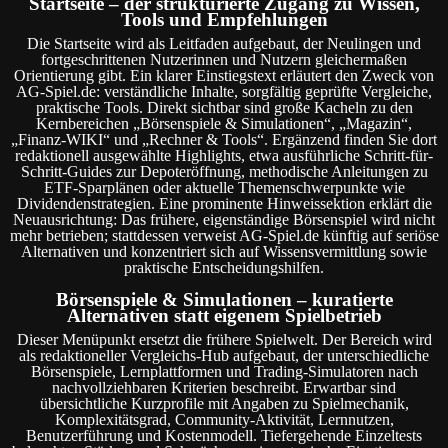
Startseite – der strukturierte Zugang zu Wissen,
Tools und Empfehlungen
Die Startseite wird als Leitfaden aufgebaut, der Neulingen und
fortgeschrittenen Nutzerinnen und Nutzern gleichermaßen
Orientierung gibt. Ein klarer Einstiegstext erläutert den Zweck von
AG-Spiel.de: verständliche Inhalte, sorgfältig geprüfte Vergleiche,
praktische Tools. Direkt sichtbar sind große Kacheln zu den
Kernbereichen „Börsenspiele & Simulationen“, „Magazin“,
„Finanz-WIKI“ und „Rechner & Tools“. Ergänzend finden Sie dort
redaktionell ausgewählte Highlights, etwa ausführliche Schritt-für-
Schritt-Guides zur Depoteröffnung, methodische Anleitungen zu
ETF-Sparplänen oder aktuelle Themenschwerpunkte wie
Dividendenstrategien. Eine prominente Hinweissektion erklärt die
Neuausrichtung: Das frühere, eigenständige Börsenspiel wird nicht
mehr betrieben; stattdessen verweist AG-Spiel.de künftig auf seriöse
Alternativen und konzentriert sich auf Wissensvermittlung sowie
praktische Entscheidungshilfen.
Börsenspiele & Simulationen – kuratierte
Alternativen statt eigenem Spielbetrieb
Dieser Menüpunkt ersetzt die frühere Spielwelt. Der Bereich wird
als redaktioneller Vergleichs-Hub aufgebaut, der unterschiedliche
Börsenspiele, Lernplattformen und Trading-Simulatoren nach
nachvollziehbaren Kriterien beschreibt. Erwartbar sind
übersichtliche Kurzprofile mit Angaben zu Spielmechanik,
Komplexitätsgrad, Community-Aktivität, Lernnutzen,
Benutzerführung und Kostenmodell. Tiefergehende Einzeltests