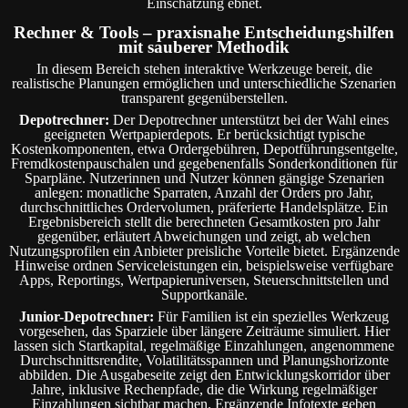
Einschätzung ebnet.
Rechner & Tools – praxisnahe Entscheidungshilfen
mit sauberer Methodik
In diesem Bereich stehen interaktive Werkzeuge bereit, die
realistische Planungen ermöglichen und unterschiedliche Szenarien
transparent gegenüberstellen.
Depotrechner:
Der Depotrechner unterstützt bei der Wahl eines
geeigneten Wertpapierdepots. Er berücksichtigt typische
Kostenkomponenten, etwa Ordergebühren, Depotführungsentgelte,
Fremdkostenpauschalen und gegebenenfalls Sonderkonditionen für
Sparpläne. Nutzerinnen und Nutzer können gängige Szenarien
anlegen: monatliche Sparraten, Anzahl der Orders pro Jahr,
durchschnittliches Ordervolumen, präferierte Handelsplätze. Ein
Ergebnisbereich stellt die berechneten Gesamtkosten pro Jahr
gegenüber, erläutert Abweichungen und zeigt, ab welchen
Nutzungsprofilen ein Anbieter preisliche Vorteile bietet. Ergänzende
Hinweise ordnen Serviceleistungen ein, beispielsweise verfügbare
Apps, Reportings, Wertpapieruniversen, Steuerschnittstellen und
Supportkanäle.
Junior-Depotrechner:
Für Familien ist ein spezielles Werkzeug
vorgesehen, das Sparziele über längere Zeiträume simuliert. Hier
lassen sich Startkapital, regelmäßige Einzahlungen, angenommene
Durchschnittsrendite, Volatilitätsspannen und Planungshorizonte
abbilden. Die Ausgabeseite zeigt den Entwicklungskorridor über
Jahre, inklusive Rechenpfade, die die Wirkung regelmäßiger
Einzahlungen sichtbar machen. Ergänzende Infotexte geben