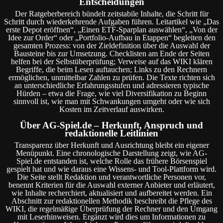
Entscheidungen
Der Ratgeberbereich bündelt zeitstabile Inhalte, die Schritt für
Schritt durch wiederkehrende Aufgaben führen. Leitartikel wie „Das
erste Depot eröffnen“, „Einen ETF-Sparplan auswählen“, „Von der
Idee zur Order“ oder „Portfolio-Aufbau in Etappen“ begleiten den
gesamten Prozess: von der Zieldefinition über die Auswahl der
Bausteine bis zur Umsetzung. Checklisten am Ende der Seiten
helfen bei der Selbstüberprüfung; Verweise auf das WIKI klären
Begriffe, die beim Lesen auftauchen; Links zu den Rechnern
ermöglichen, unmittelbar Zahlen zu prüfen. Die Texte richten sich
an unterschiedliche Erfahrungsstufen und adressieren typische
Hürden – etwa die Frage, wie viel Diversifikation zu Beginn
sinnvoll ist, wie man mit Schwankungen umgeht oder wie sich
Kosten im Zeitverlauf auswirken.
Über AG-Spiel.de – Herkunft, Anspruch und
redaktionelle Leitlinien
Transparenz über Herkunft und Ausrichtung bleibt ein eigener
Menüpunkt. Eine chronologische Darstellung zeigt, wie AG-
Spiel.de entstanden ist, welche Rolle das frühere Börsenspiel
gespielt hat und wie daraus eine Wissens- und Tool-Plattform wird.
Die Seite stellt Redaktion und verantwortliche Personen vor,
benennt Kriterien für die Auswahl externer Anbieter und erläutert,
wie Inhalte recherchiert, aktualisiert und aufbereitet werden. Ein
Abschnitt zur redaktionellen Methodik beschreibt die Pflege des
WIKI, die regelmäßige Überprüfung der Rechner und den Umgang
mit Leserhinweisen. Ergänzt wird dies um Informationen zu