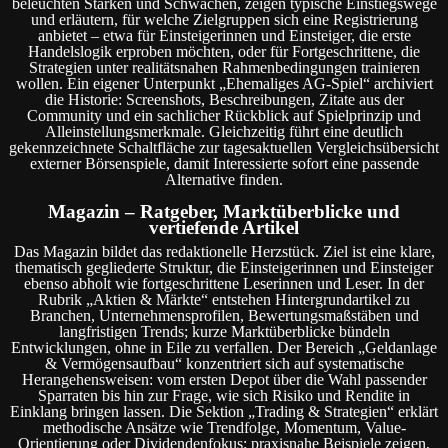
beleuchten Stärken und Schwächen, zeigen typische Einstiegswege
und erläutern, für welche Zielgruppen sich eine Registrierung
anbietet – etwa für Einsteigerinnen und Einsteiger, die erste
Handelslogik erproben möchten, oder für Fortgeschrittene, die
Strategien unter realitätsnahen Rahmenbedingungen trainieren
wollen. Ein eigener Unterpunkt „Ehemaliges AG-Spiel“ archiviert
die Historie: Screenshots, Beschreibungen, Zitate aus der
Community und ein sachlicher Rückblick auf Spielprinzip und
Alleinstellungsmerkmale. Gleichzeitig führt eine deutlich
gekennzeichnete Schaltfläche zur tagesaktuellen Vergleichsübersicht
externer Börsenspiele, damit Interessierte sofort eine passende
Alternative finden.
Magazin – Ratgeber, Marktüberblicke und
vertiefende Artikel
Das Magazin bildet das redaktionelle Herzstück. Ziel ist eine klare,
thematisch gegliederte Struktur, die Einsteigerinnen und Einsteiger
ebenso abholt wie fortgeschrittene Leserinnen und Leser. In der
Rubrik „Aktien & Märkte“ entstehen Hintergrundartikel zu
Branchen, Unternehmensprofilen, Bewertungsmaßstäben und
langfristigen Trends; kurze Marktüberblicke bündeln
Entwicklungen, ohne in Eile zu verfallen. Der Bereich „Geldanlage
& Vermögensaufbau“ konzentriert sich auf systematische
Herangehensweisen: vom ersten Depot über die Wahl passender
Sparraten bis hin zur Frage, wie sich Risiko und Rendite in
Einklang bringen lassen. Die Sektion „Trading & Strategien“ erklärt
methodische Ansätze wie Trendfolge, Momentum, Value-
Orientierung oder Dividendenfokus; praxisnahe Beispiele zeigen,