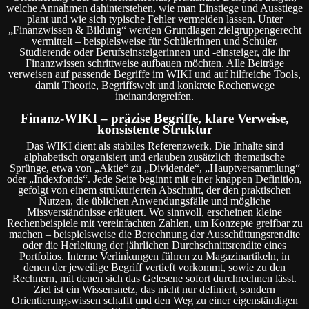
welche Annahmen dahinterstehen, wie man Einstiege und Ausstiege
plant und wie sich typische Fehler vermeiden lassen. Unter
„Finanzwissen & Bildung“ werden Grundlagen zielgruppengerecht
vermittelt – beispielsweise für Schülerinnen und Schüler,
Studierende oder Berufseinsteigerinnen und -einsteiger, die ihr
Finanzwissen schrittweise aufbauen möchten. Alle Beiträge
verweisen auf passende Begriffe im WIKI und auf hilfreiche Tools,
damit Theorie, Begriffswelt und konkrete Rechenwege
ineinandergreifen.
Finanz-WIKI – präzise Begriffe, klare Verweise,
konsistente Struktur
Das WIKI dient als stabiles Referenzwerk. Die Inhalte sind
alphabetisch organisiert und erlauben zusätzlich thematische
Sprünge, etwa von „Aktie“ zu „Dividende“, „Hauptversammlung“
oder „Indexfonds“. Jede Seite beginnt mit einer knappen Definition,
gefolgt von einem strukturierten Abschnitt, der den praktischen
Nutzen, die üblichen Anwendungsfälle und mögliche
Missverständnisse erläutert. Wo sinnvoll, erscheinen kleine
Rechenbeispiele mit vereinfachten Zahlen, um Konzepte greifbar zu
machen – beispielsweise die Berechnung der Ausschüttungsrendite
oder die Herleitung der jährlichen Durchschnittsrendite eines
Portfolios. Interne Verlinkungen führen zu Magazinartikeln, in
denen der jeweilige Begriff vertieft vorkommt, sowie zu den
Rechnern, mit denen sich das Gelesene sofort durchrechnen lässt.
Ziel ist ein Wissensnetz, das nicht nur definiert, sondern
Orientierungswissen schafft und den Weg zu einer eigenständigen