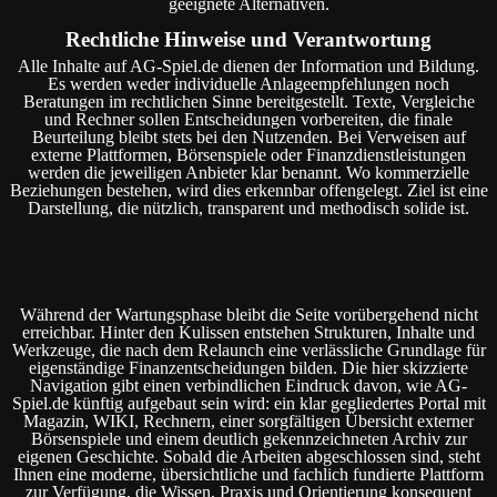
geeignete Alternativen.
Rechtliche Hinweise und Verantwortung
Alle Inhalte auf AG-Spiel.de dienen der Information und Bildung.
Es werden weder individuelle Anlageempfehlungen noch
Beratungen im rechtlichen Sinne bereitgestellt. Texte, Vergleiche
und Rechner sollen Entscheidungen vorbereiten, die finale
Beurteilung bleibt stets bei den Nutzenden. Bei Verweisen auf
externe Plattformen, Börsenspiele oder Finanzdienstleistungen
werden die jeweiligen Anbieter klar benannt. Wo kommerzielle
Beziehungen bestehen, wird dies erkennbar offengelegt. Ziel ist eine
Darstellung, die nützlich, transparent und methodisch solide ist.
Während der Wartungsphase bleibt die Seite vorübergehend nicht
erreichbar. Hinter den Kulissen entstehen Strukturen, Inhalte und
Werkzeuge, die nach dem Relaunch eine verlässliche Grundlage für
eigenständige Finanzentscheidungen bilden. Die hier skizzierte
Navigation gibt einen verbindlichen Eindruck davon, wie AG-
Spiel.de künftig aufgebaut sein wird: ein klar gegliedertes Portal mit
Magazin, WIKI, Rechnern, einer sorgfältigen Übersicht externer
Börsenspiele und einem deutlich gekennzeichneten Archiv zur
eigenen Geschichte. Sobald die Arbeiten abgeschlossen sind, steht
Ihnen eine moderne, übersichtliche und fachlich fundierte Plattform
zur Verfügung, die Wissen, Praxis und Orientierung konsequent