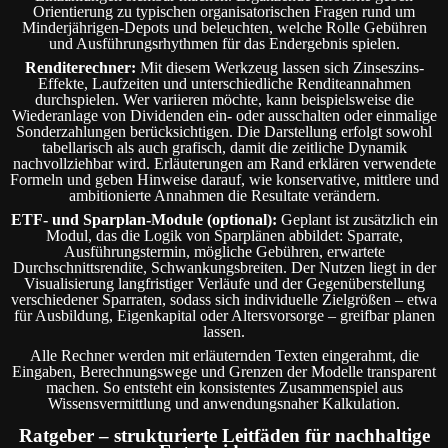
Orientierung zu typischen organisatorischen Fragen rund um
Minderjährigen-Depots und beleuchten, welche Rolle Gebühren
und Ausführungsrhythmen für das Endergebnis spielen.
Renditerechner:
Mit diesem Werkzeug lassen sich Zinseszins-
Effekte, Laufzeiten und unterschiedliche Renditeannahmen
durchspielen. Wer variieren möchte, kann beispielsweise die
Wiederanlage von Dividenden ein- oder ausschalten oder einmalige
Sonderzahlungen berücksichtigen. Die Darstellung erfolgt sowohl
tabellarisch als auch grafisch, damit die zeitliche Dynamik
nachvollziehbar wird. Erläuterungen am Rand erklären verwendete
Formeln und geben Hinweise darauf, wie konservative, mittlere und
ambitionierte Annahmen die Resultate verändern.
ETF- und Sparplan-Module (optional):
Geplant ist zusätzlich ein
Modul, das die Logik von Sparplänen abbildet: Sparrate,
Ausführungstermin, mögliche Gebühren, erwartete
Durchschnittsrendite, Schwankungsbreiten. Der Nutzen liegt in der
Visualisierung langfristiger Verläufe und der Gegenüberstellung
verschiedener Sparraten, sodass sich individuelle Zielgrößen – etwa
für Ausbildung, Eigenkapital oder Altersvorsorge – greifbar planen
lassen.
Alle Rechner werden mit erläuternden Texten eingerahmt, die
Eingaben, Berechnungswege und Grenzen der Modelle transparent
machen. So entsteht ein konsistentes Zusammenspiel aus
Wissensvermittlung und anwendungsnaher Kalkulation.
Ratgeber – strukturierte Leitfäden für nachhaltige