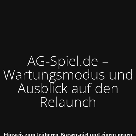
AG-Spiel.de –
Wartungsmodus und
Ausblick auf den
Relaunch
Hinweis zum früheren Börsenspiel und einem neuen