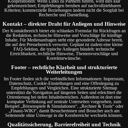
Kooperationen: Wenn Links zu Partnern führen, wird dies klar
gekennzeichnet; Empfehlungen beruhen auf nachvollziehbaren
Kriterien; kommerzielle Beziehungen ändern nicht die Sorgfalt bei
Recherche und Darstellung.
Kontakt – direkter Draht für Anliegen und Hinweise
Der Kontaktbereich bietet ein schlankes Formular für Rückfragen an
die Redaktion, technische Hinweise und Vorschläge für künftige
Inhalte. Für Medienanfragen steht eine gesonderte Adresse bereit,
die auf den Pressebereich verweist. Geplant ist zudem eine kleine
FAQ-Sektion, die typische Anliegen bündelt: technische
Erreichbarkeit, rechtliche Hinweise, Themenvorschläge und
Korrekturwünsche.
Footer – rechtliche Klarheit und strukturierte
Weiterleitungen
Im Footer finden sich die verbindlichen Informationen: Impressum,
Datenschutz, Cookie-Einstellungen und eine Offenlegung zu
Empfehlungen und Vergleichen. Eine strukturierte Sitemap
unterstützt die Navigation auf längeren Seiten und erleichtert die
Orientierung bei tiefen Inhaltsbereichen. Außerdem ist dort eine
kompakte Verlinkung auf zentrale Unterseiten vorgesehen, zum
Beispiel „Börsenspiele & Simulationen“, „Rechner & Tools“ oder
„Finanz-WIKI“, damit Besucherinnen und Besucher auch am
Seitenende ohne Umwege in die Kernbereiche wechseln können.
Qualitätssicherung, Barrierefreiheit und Technik