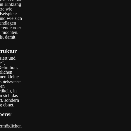
 in Einklang
tze wie
Beispiele
und wie sich
rundlagen
ierende oder
n möchten.
s, damit
truktur
siert und
e“,
efinition,
blichen
nen kleine
spielsweise
hen
tikeln, in
n sich das
rt, sondern
g ebnet.
berer
 ermöglichen