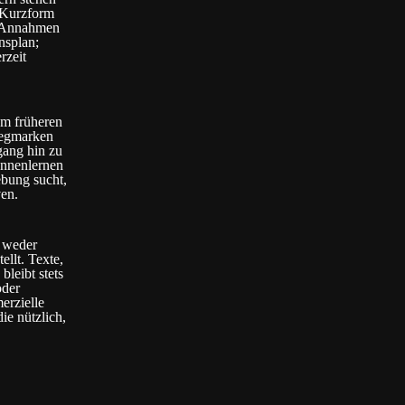
 Kurzform
ie Annahmen
nsplan;
rzeit
um früheren
Wegmarken
gang hin zu
ennenlernen
ebung sucht,
ven.
n weder
llt. Texte,
bleibt stets
oder
erzielle
ie nützlich,