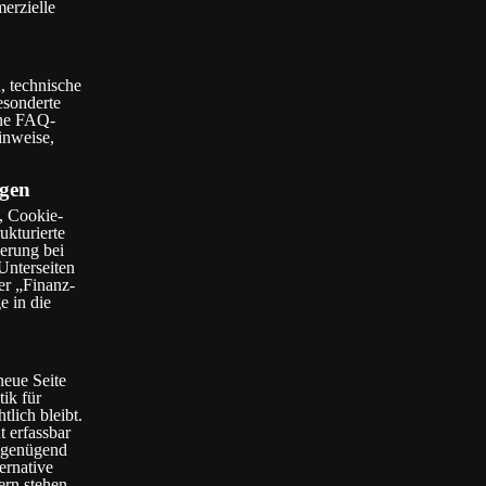
erzielle
, technische
esonderte
ine FAQ-
inweise,
ngen
, Cookie-
ukturierte
ierung bei
Unterseiten
er „Finanz-
 in die
neue Seite
tik für
lich bleibt.
t erfassbar
t genügend
ernative
ern stehen