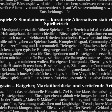
genständige Börsenspiel wird nicht mehr betrieben; stattdessen verweist
 seriöse Alternativen und konzentriert sich auf Wissensvermittlung sowi
Entscheidungshilfen.
spiele & Simulationen – kuratierte Alternativen statt 
Spielbetrieb
 Menüpunkt ersetzt die frühere Spielwelt. Der Bereich wird als redakti
-Hub aufgebaut, der unterschiedliche Börsenspiele, Lernplattformen u
oren nach nachvollziehbaren Kriterien beschreibt. Erwartbar sind übersi
ofile mit Angaben zu Spielmechanik, Komplexitätsgrad, Community-Akt
 Benutzerführung und Kostenmodell. Tiefergehende Einzeltests beleuc
chen, zeigen typische Einstiegswege und erläutern, für welche Zielgr
trierung anbietet – etwa für Einsteigerinnen und Einsteiger, die erste H
roben möchten, oder für Fortgeschrittene, die Strategien unter realitätsn
edingungen trainieren wollen. Ein eigener Unterpunkt „Ehemaliges A
rt die Historie: Screenshots, Beschreibungen, Zitate aus der Communit
r Rückblick auf Spielprinzip und Alleinstellungsmerkmale. Gleichzeitig 
h gekennzeichnete Schaltfläche zur tagesaktuellen Vergleichsübersicht 
Börsenspiele, damit Interessierte sofort eine passende Alternative finden
azin – Ratgeber, Marktüberblicke und vertiefende Art
in bildet das redaktionelle Herzstück. Ziel ist eine klare, thematisch g
ie Einsteigerinnen und Einsteiger ebenso abholt wie fortgeschrittene Le
. In der Rubrik „Aktien & Märkte“ entstehen Hintergrundartikel zu Bra
sprofilen, Bewertungsmaßstäben und langfristigen Trends; kurze Mar
deln Entwicklungen, ohne in Eile zu verfallen. Der Bereich „Geldanla
ufbau“ konzentriert sich auf systematische Herangehensweisen: vom e