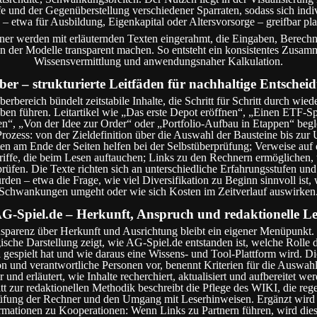
e und der Gegenüberstellung verschiedener Sparraten, sodass sich indi
 – etwa für Ausbildung, Eigenkapital oder Altersvorsorge – greifbar pla
ner werden mit erläuternden Texten eingerahmt, die Eingaben, Berec
 der Modelle transparent machen. So entsteht ein konsistentes Zusam
Wissensvermittlung und anwendungsnaher Kalkulation.
ber – strukturierte Leitfäden für nachhaltige Entschei
erbereich bündelt zeitstabile Inhalte, die Schritt für Schritt durch wie
en führen. Leitartikel wie „Das erste Depot eröffnen“, „Einen ETF-S
n“, „Von der Idee zur Order“ oder „Portfolio-Aufbau in Etappen“ begl
rozess: von der Zieldefinition über die Auswahl der Bausteine bis zur
en am Ende der Seiten helfen bei der Selbstüberprüfung; Verweise au
riffe, die beim Lesen auftauchen; Links zu den Rechnern ermöglichen, 
rüfen. Die Texte richten sich an unterschiedliche Erfahrungsstufen und
rden – etwa die Frage, wie viel Diversifikation zu Beginn sinnvoll ist,
Schwankungen umgeht oder wie sich Kosten im Zeitverlauf auswirken
G-Spiel.de – Herkunft, Anspruch und redaktionelle Lei
sparenz über Herkunft und Ausrichtung bleibt ein eigener Menüpunkt.
ische Darstellung zeigt, wie AG-Spiel.de entstanden ist, welche Rolle d
 gespielt hat und wie daraus eine Wissens- und Tool-Plattform wird. Die 
n und verantwortliche Personen vor, benennt Kriterien für die Auswahl
 und erläutert, wie Inhalte recherchiert, aktualisiert und aufbereitet we
t zur redaktionellen Methodik beschreibt die Pflege des WIKI, die re
fung der Rechner und den Umgang mit Leserhinweisen. Ergänzt wird
rmationen zu Kooperationen: Wenn Links zu Partnern führen, wird dies