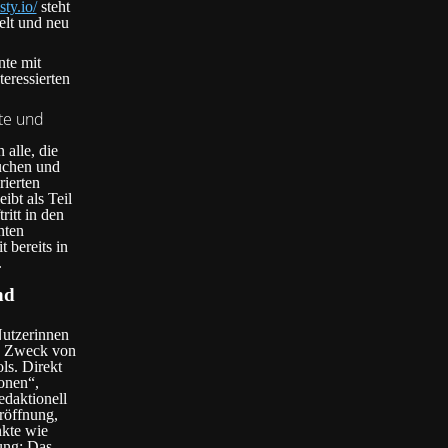
sty.io/
steht
elt und neu
nte mit
eressierten
lte und
 alle, die
uchen und
rierten
ibt als Teil
ritt in den
nten
 bereits in
.
nd
Nutzerinnen
en Zweck von
ls. Direkt
onen“,
daktionell
eröffnung,
kte wie
ung: Das