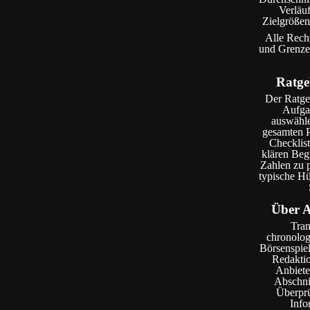
Verläuf
Zielgrößen
Alle Rech
und Grenzen
Ratge
Der Ratgeb
Aufgab
auswähle
gesamten P
Checklist
klären Beg
Zahlen zu p
typische Hü
Über A
Tran
chronolog
Börsenspiel
Redaktio
Anbieter
Abschnit
Überprü
Info