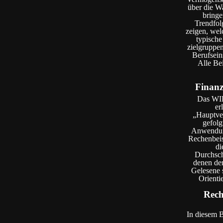
über die Wa
bringe
Trendfol
zeigen, wel
typische
zielgruppen
Berufsein
Alle Be
Finanz
Das WIKI
er
„Hauptver
gefolg
Anwendung
Rechenbeis
di
Durchschn
denen der
Gelesene s
Orienti
Rech
In diesem B