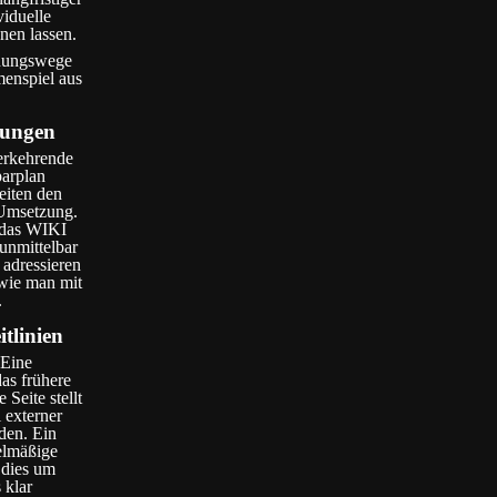
viduelle
nen lassen.
hnungswege
menspiel aus
dungen
derkehrende
parplan
eiten den
 Umsetzung.
f das WIKI
unmittelbar
 adressieren
 wie man mit
.
tlinien
 Eine
as frühere
Seite stellt
 externer
rden. Ein
gelmäßige
 dies um
 klar