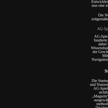
Entwickler
nun eine m
Die Ne
zeitgemäße
AG-Spi
AG-Spiel.
fundiert
dabei 
Wissensbasi
der Geschi
Mit
Navigation
S
Die Starts
und Nutzern
AG-Spiel.
sicht
„Magazin“
ausgewähl
method
Dividen