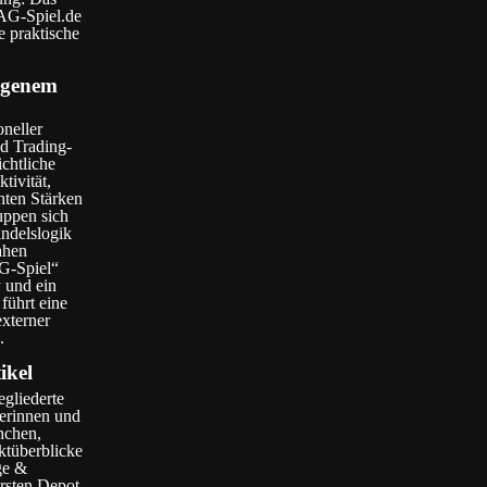
 AG-Spiel.de
e praktische
eigenem
oneller
nd Trading-
chtliche
ivität,
hten Stärken
uppen sich
andelslogik
ahen
G-Spiel“
y und ein
führt eine
externer
.
ikel
egliederte
serinnen und
nchen,
ktüberblicke
ge &
rsten Depot