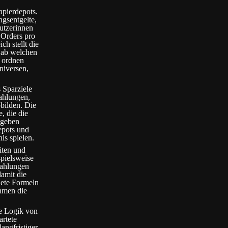
apierdepots.
gsentgelte,
utzerinnen
 Orders pro
ch stellt die
 ab welchen
e ordnen
niversen,
 Sparziele
zahlungen,
bilden. Die
, die die
 geben
epots und
s spielen.
iten und
spielsweise
zahlungen
damit die
dete Formeln
ahmen die
ie Logik von
rtete
angfristiger