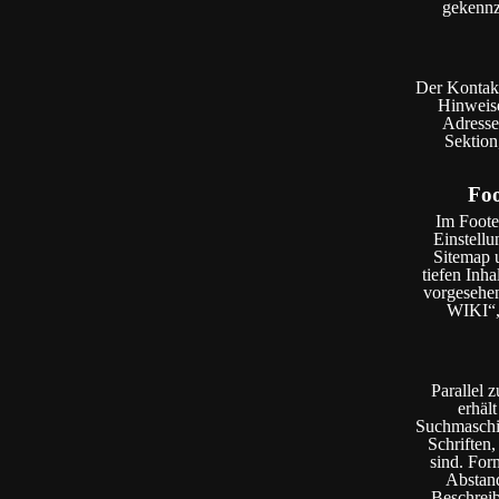
gekennz
Der Kontakt
Hinweise
Adresse
Sektion
Foo
Im Foote
Einstellu
Sitemap u
tiefen Inh
vorgesehen
WIKI“,
Parallel 
erhält
Suchmaschin
Schriften,
sind. For
Abstand
Beschreib