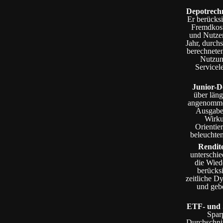
Depotrech
Er berücks
Fremdkost
und Nutzer
Jahr, durchs
berechnete
Nutzung
Servicel
Junior-D
über läng
angenommen
Ausgabes
Wirku
Orientie
beleuchte
Rendit
unterschie
die Wied
berücksi
zeitliche D
und gebe
ETF- und 
Spar
Durchschnit