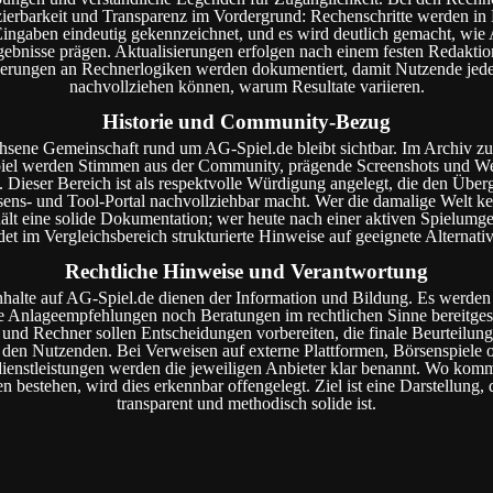
ierbarkeit und Transparenz im Vordergrund: Rechenschritte werden in
 Eingaben eindeutig gekennzeichnet, und es wird deutlich gemacht, w
gebnisse prägen. Aktualisierungen erfolgen nach einem festen Redaktio
rungen an Rechnerlogiken werden dokumentiert, damit Nutzende jede
nachvollziehen können, warum Resultate variieren.
Historie und Community-Bezug
sene Gemeinschaft rund um AG-Spiel.de bleibt sichtbar. Im Archiv z
iel werden Stimmen aus der Community, prägende Screenshots und 
 Dieser Bereich ist als respektvolle Würdigung angelegt, die den Über
ens- und Tool-Portal nachvollziehbar macht. Wer die damalige Welt k
ält eine solide Dokumentation; wer heute nach einer aktiven Spielumg
det im Vergleichsbereich strukturierte Hinweise auf geeignete Alternati
Rechtliche Hinweise und Verantwortung
nhalte auf AG-Spiel.de dienen der Information und Bildung. Es werde
le Anlageempfehlungen noch Beratungen im rechtlichen Sinne bereitgeste
und Rechner sollen Entscheidungen vorbereiten, die finale Beurteilung 
 den Nutzenden. Bei Verweisen auf externe Plattformen, Börsenspiele 
ienstleistungen werden die jeweiligen Anbieter klar benannt. Wo komm
 bestehen, wird dies erkennbar offengelegt. Ziel ist eine Darstellung, d
transparent und methodisch solide ist.