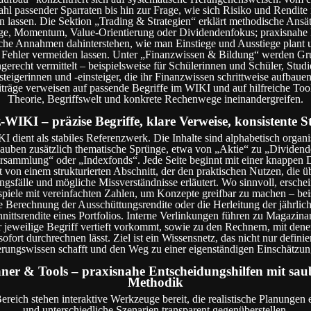
hl passender Sparraten bis hin zur Frage, wie sich Risiko und Rendite
n lassen. Die Sektion „Trading & Strategien“ erklärt methodische Ansä
ge, Momentum, Value-Orientierung oder Dividendenfokus; praxisnahe 
che Annahmen dahinterstehen, wie man Einstiege und Ausstiege plant 
 Fehler vermeiden lassen. Unter „Finanzwissen & Bildung“ werden G
gerecht vermittelt – beispielsweise für Schülerinnen und Schüler, Stud
steigerinnen und -einsteiger, die ihr Finanzwissen schrittweise aufbaue
iträge verweisen auf passende Begriffe im WIKI und auf hilfreiche Tool
Theorie, Begriffswelt und konkrete Rechenwege ineinandergreifen.
-WIKI – präzise Begriffe, klare Verweise, konsistente S
 dient als stabiles Referenzwerk. Die Inhalte sind alphabetisch organi
lauben zusätzlich thematische Sprünge, etwa von „Aktie“ zu „Dividend
sammlung“ oder „Indexfonds“. Jede Seite beginnt mit einer knappen D
t von einem strukturierten Abschnitt, der den praktischen Nutzen, die ü
sfälle und mögliche Missverständnisse erläutert. Wo sinnvoll, erschei
piele mit vereinfachten Zahlen, um Konzepte greifbar zu machen – bei
e Berechnung der Ausschüttungsrendite oder die Herleitung der jährlic
ittsrendite eines Portfolios. Interne Verlinkungen führen zu Magazinar
 jeweilige Begriff vertieft vorkommt, sowie zu den Rechnern, mit dene
ofort durchrechnen lässt. Ziel ist ein Wissensnetz, das nicht nur definie
erungswissen schafft und den Weg zu einer eigenständigen Einschätzun
ner & Tools – praxisnahe Entscheidungshilfen mit sau
Methodik
ereich stehen interaktive Werkzeuge bereit, die realistische Planungen
und unterschiedliche Szenarien transparent gegenüberstellen.