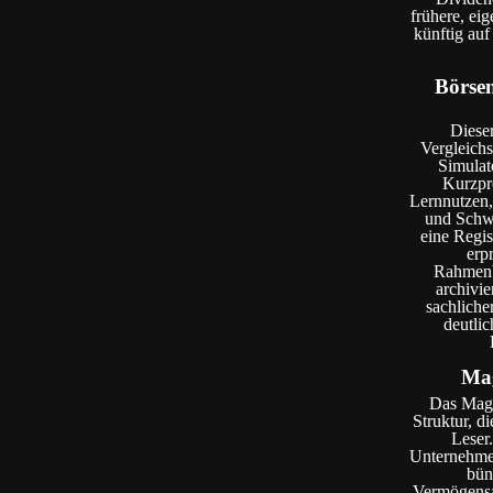
frühere, ei
künftig auf
Börsen
Dieser
Vergleichs
Simulat
Kurzpr
Lernnutzen,
und Schwä
eine Regis
erp
Rahmenb
archivie
sachliche
deutlic
Mag
Das Magaz
Struktur, d
Leser
Unternehmen
bün
Vermögensa