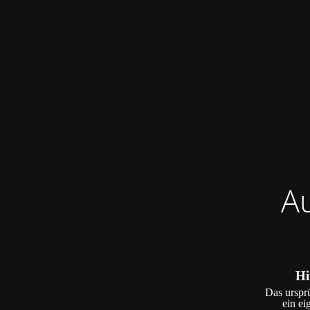
A
Hi
Das ursprü
ein ei