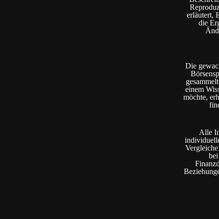
Reproduz
erläutert,
die Er
Ände
Die gewach
Börsensp
gesammelt.
einem Wiss
möchte, erh
fin
Alle I
individuel
Vergleiche 
bei
Finanzd
Beziehungen