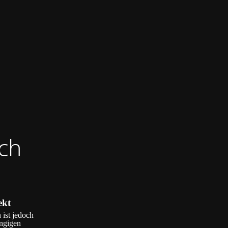
ch
ekt
 ist jedoch
ängigen