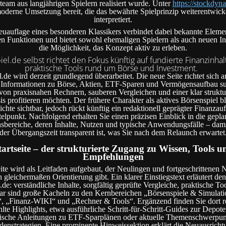
team aus langjährigen Spielern realisiert wurde. Unter
https://stockdyna
oderne Umsetzung bereit, die das bewährte Spielprinzip weiterentwick
interpretiert.
uauflage eines besonderen Klassikers verbindet dabei bekannte Eleme
n Funktionen und bietet sowohl ehemaligen Spielern als auch neuen Int
die Möglichkeit, das Konzept aktiv zu erleben.
el.de selbst richtet den Fokus künftig auf fundierte Finanzinha
praktische Tools rund um Börse und Investment.
de wird derzeit grundlegend überarbeitet. Die neue Seite richtet sich an
e Informationen zu Börse, Aktien, ETF-Sparen und Vermögensaufbau s
von praxisnahen Rechnern, sauberen Vergleichen und einer klar struktu
s profitieren möchten. Der frühere Charakter als aktives Börsenspiel ble
chte sichtbar, jedoch rückt künftig ein redaktionell geprägter Finanzauft
telpunkt. Nachfolgend erhalten Sie einen präzisen Einblick in die gepla
sbereiche, deren Inhalte, Nutzen und typische Anwendungsfälle – damit
der Übergangszeit transparent ist, was Sie nach dem Relaunch erwartet
tartseite – der strukturierte Zugang zu Wissen, Tools u
Empfehlungen
eite wird als Leitfaden aufgebaut, der Neulingen und fortgeschrittenen 
 gleichermaßen Orientierung gibt. Ein klarer Einstiegstext erläutert d
de: verständliche Inhalte, sorgfältig geprüfte Vergleiche, praktische Too
bar sind große Kacheln zu den Kernbereichen „Börsenspiele & Simulati
, „Finanz-WIKI“ und „Rechner & Tools“. Ergänzend finden Sie dort re
te Highlights, etwa ausführliche Schritt-für-Schritt-Guides zur Depot
ische Anleitungen zu ETF-Sparplänen oder aktuelle Themenschwerpun
denstrategien. Eine prominente Hinweissektion erklärt die Neuausricht