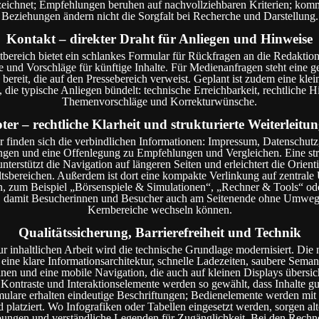
eichnet; Empfehlungen beruhen auf nachvollziehbaren Kriterien; komm
Beziehungen ändern nicht die Sorgfalt bei Recherche und Darstellung.
Kontakt – direkter Draht für Anliegen und Hinweise
bereich bietet ein schlankes Formular für Rückfragen an die Redaktion
 und Vorschläge für künftige Inhalte. Für Medienanfragen steht eine g
 bereit, die auf den Pressebereich verweist. Geplant ist zudem eine kle
, die typische Anliegen bündelt: technische Erreichbarkeit, rechtliche H
Themenvorschläge und Korrekturwünsche.
ter – rechtliche Klarheit und strukturierte Weiterleitu
r finden sich die verbindlichen Informationen: Impressum, Datenschutz
ngen und eine Offenlegung zu Empfehlungen und Vergleichen. Eine str
nterstützt die Navigation auf längeren Seiten und erleichtert die Orient
altsbereichen. Außerdem ist dort eine kompakte Verlinkung auf zentrale 
, zum Beispiel „Börsenspiele & Simulationen“, „Rechner & Tools“ od
 damit Besucherinnen und Besucher auch am Seitenende ohne Umwege
Kernbereiche wechseln können.
Qualitätssicherung, Barrierefreiheit und Technik
zur inhaltlichen Arbeit wird die technische Grundlage modernisiert. Die 
 eine klare Informationsarchitektur, schnelle Ladezeiten, saubere Seman
en und eine mobile Navigation, die auch auf kleinen Displays übersicht
 Kontraste und Interaktionselemente werden so gewählt, dass Inhalte gu
mulare erhalten eindeutige Beschriftungen; Bedienelemente werden mi
 platziert. Wo Infografiken oder Tabellen eingesetzt werden, sorgen alt
ungen und verständliche Legenden für Zugänglichkeit. Bei den Rechn