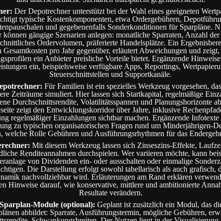
ner:
Der Depotrechner unterstützt bei der Wahl eines geeigneten Wertp
ichtigt typische Kostenkomponenten, etwa Ordergebühren, Depotführun
enpauschalen und gegebenenfalls Sonderkonditionen für Sparpläne. N
 können gängige Szenarien anlegen: monatliche Sparraten, Anzahl der
chnittliches Ordervolumen, präferierte Handelsplätze. Ein Ergebnisberei
n Gesamtkosten pro Jahr gegenüber, erläutert Abweichungen und zeigt,
sprofilen ein Anbieter preisliche Vorteile bietet. Ergänzende Hinweis
eistungen ein, beispielsweise verfügbare Apps, Reportings, Wertpapieru
Steuerschnittstellen und Supportkanäle.
epotrechner:
Für Familien ist ein spezielles Werkzeug vorgesehen, das
ere Zeiträume simuliert. Hier lassen sich Startkapital, regelmäßige Ein
e Durchschnittsrendite, Volatilitätsspannen und Planungshorizonte ab
eite zeigt den Entwicklungskorridor über Jahre, inklusive Rechenpfade
ng regelmäßiger Einzahlungen sichtbar machen. Ergänzende Infotexte
rung zu typischen organisatorischen Fragen rund um Minderjährigen-D
n, welche Rolle Gebühren und Ausführungsrhythmen für das Endergebni
erechner:
Mit diesem Werkzeug lassen sich Zinseszins-Effekte, Laufze
dliche Renditeannahmen durchspielen. Wer variieren möchte, kann bei
eranlage von Dividenden ein- oder ausschalten oder einmalige Sonder
chtigen. Die Darstellung erfolgt sowohl tabellarisch als auch grafisch, 
ynamik nachvollziehbar wird. Erläuterungen am Rand erklären verwen
n Hinweise darauf, wie konservative, mittlere und ambitionierte Ann
Resultate verändern.
Sparplan-Module (optional):
Geplant ist zusätzlich ein Modul, das d
plänen abbildet: Sparrate, Ausführungstermin, mögliche Gebühren, erwa
tsrendite, Schwankungsbreiten. Der Nutzen liegt in der Visualisierung l