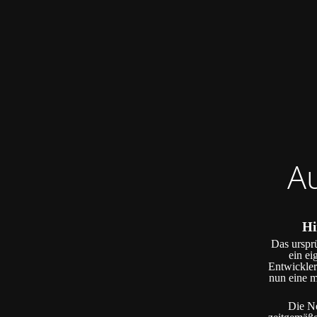
A
Hi
Das ursprü
ein ei
Entwickler
nun eine m
Die Ne