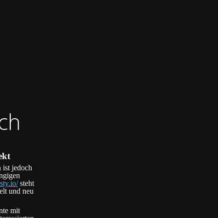
ch
ekt
 ist jedoch
ängigen
sty.io/
steht
elt und neu
nte mit