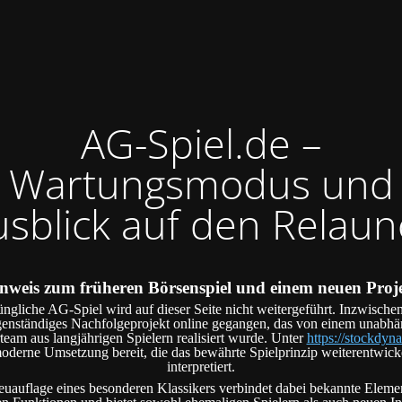
AG-Spiel.de –
Wartungsmodus und
usblick auf den Relaun
nweis zum früheren Börsenspiel und einem neuen Proj
ngliche AG-Spiel wird auf dieser Seite nicht weitergeführt. Inzwischen
genständiges Nachfolgeprojekt online gegangen, das von einem unabh
team aus langjährigen Spielern realisiert wurde. Unter
https://stockdyna
oderne Umsetzung bereit, die das bewährte Spielprinzip weiterentwick
interpretiert.
uauflage eines besonderen Klassikers verbindet dabei bekannte Eleme