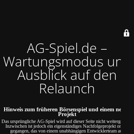
AG-Spiel.de –
Wartungsmodus und
Ausblick auf den
Relaunch
Hinweis zum früheren Börsenspiel und einem neuen
Projekt
Das ursprüngliche AG-Spiel wird auf dieser Seite nicht weitergeführt.
Inzwischen ist jedoch ein eigenständiges Nachfolgeprojekt online
gegangen, das von einem unabhängigen Entwicklerteam aus