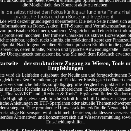
n Funktionen und bietet sowohl ehemaligen Spielern als auch neuen Int
die Möglichkeit, das Konzept aktiv zu erleben.
el.de selbst richtet den Fokus künftig auf fundierte Finanzinha
praktische Tools rund um Börse und Investment.
de wird derzeit grundlegend überarbeitet. Die neue Seite richtet sich an
e Informationen zu Börse, Aktien, ETF-Sparen und Vermögensaufbau s
von praxisnahen Rechnern, sauberen Vergleichen und einer klar struktu
s profitieren möchten. Der frühere Charakter als aktives Börsenspiel ble
chte sichtbar, jedoch rückt künftig ein redaktionell geprägter Finanzauft
telpunkt. Nachfolgend erhalten Sie einen präzisen Einblick in die gepla
sbereiche, deren Inhalte, Nutzen und typische Anwendungsfälle – damit
der Übergangszeit transparent ist, was Sie nach dem Relaunch erwartet
tartseite – der strukturierte Zugang zu Wissen, Tools u
Empfehlungen
eite wird als Leitfaden aufgebaut, der Neulingen und fortgeschrittenen 
 gleichermaßen Orientierung gibt. Ein klarer Einstiegstext erläutert d
de: verständliche Inhalte, sorgfältig geprüfte Vergleiche, praktische Too
bar sind große Kacheln zu den Kernbereichen „Börsenspiele & Simulati
, „Finanz-WIKI“ und „Rechner & Tools“. Ergänzend finden Sie dort re
te Highlights, etwa ausführliche Schritt-für-Schritt-Guides zur Depot
ische Anleitungen zu ETF-Sparplänen oder aktuelle Themenschwerpun
denstrategien. Eine prominente Hinweissektion erklärt die Neuausricht
genständige Börsenspiel wird nicht mehr betrieben; stattdessen verweist
 seriöse Alternativen und konzentriert sich auf Wissensvermittlung sowi
Entscheidungshilfen.