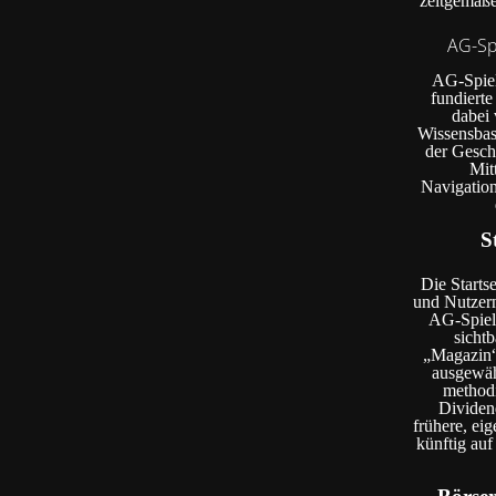
zeitgemäße
AG-Spi
AG-Spiel.
fundiert
dabei 
Wissensbasi
der Geschi
Mit
Navigation
S
Die Starts
und Nutzern
AG-Spiel.
sicht
„Magazin“
ausgewähl
method
Dividen
frühere, ei
künftig auf