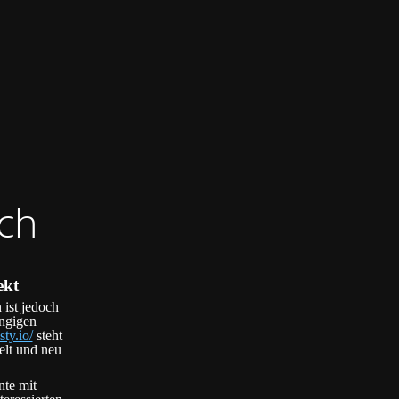
ch
ekt
 ist jedoch
ängigen
sty.io/
steht
elt und neu
nte mit