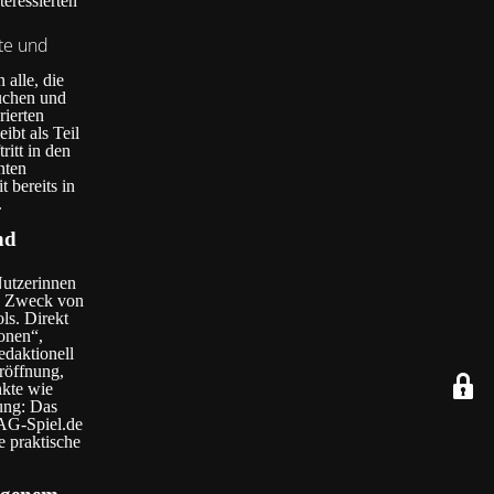
eressierten
lte und
 alle, die
uchen und
rierten
ibt als Teil
ritt in den
nten
 bereits in
.
nd
Nutzerinnen
en Zweck von
ls. Direkt
onen“,
daktionell
eröffnung,
kte wie
ung: Das
 AG-Spiel.de
e praktische