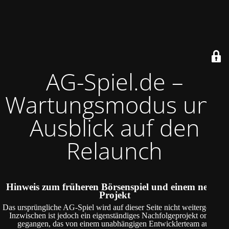
AG-Spiel.de –
Wartungsmodus und
Ausblick auf den
Relaunch
Hinweis zum früheren Börsenspiel und einem neuen
Projekt
Das ursprüngliche AG-Spiel wird auf dieser Seite nicht weitergeführt.
Inzwischen ist jedoch ein eigenständiges Nachfolgeprojekt online
gegangen, das von einem unabhängigen Entwicklerteam aus