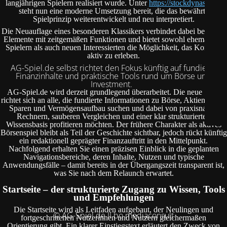
langjährigen Spielern realisiert wurde. Unter
https://stockdynasty.io/
steht nun eine moderne Umsetzung bereit, die das bewährte
Spielprinzip weiterentwickelt und neu interpretiert.
Die Neuauflage eines besonderen Klassikers verbindet dabei bekannte
Elemente mit zeitgemäßen Funktionen und bietet sowohl ehemaligen
Spielern als auch neuen Interessierten die Möglichkeit, das Konzept
aktiv zu erleben.
AG-Spiel.de selbst richtet den Fokus künftig auf fundierte
Finanzinhalte und praktische Tools rund um Börse und
Investment.
AG-Spiel.de wird derzeit grundlegend überarbeitet. Die neue Seite
richtet sich an alle, die fundierte Informationen zu Börse, Aktien, ETF-
Sparen und Vermögensaufbau suchen und dabei von praxisnahen
Rechnern, sauberen Vergleichen und einer klar strukturierten
Wissensbasis profitieren möchten. Der frühere Charakter als aktives
Börsenspiel bleibt als Teil der Geschichte sichtbar, jedoch rückt künftig
ein redaktionell geprägter Finanzauftritt in den Mittelpunkt.
Nachfolgend erhalten Sie einen präzisen Einblick in die geplanten
Navigationsbereiche, deren Inhalte, Nutzen und typische
Anwendungsfälle – damit bereits in der Übergangszeit transparent ist,
was Sie nach dem Relaunch erwartet.
Startseite – der strukturierte Zugang zu Wissen, Tools
und Empfehlungen
Die Startseite wird als Leitfaden aufgebaut, der Neulingen und
© AG-Spiel.de II bo mediaconsult
fortgeschrittenen Nutzerinnen und Nutzern gleichermaßen
Orientierung gibt. Ein klarer Einstiegstext erläutert den Zweck von