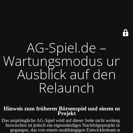
AG-Spiel.de –
Wartungsmodus und
Ausblick auf den
Relaunch
Hinweis zum früheren Börsenspiel und einem neuen
Projekt
Das ursprüngliche AG-Spiel wird auf dieser Seite nicht weitergeführt.
Inzwischen ist jedoch ein eigenständiges Nachfolgeprojekt online
gegangen, das von einem unabhängigen Entwicklerteam aus