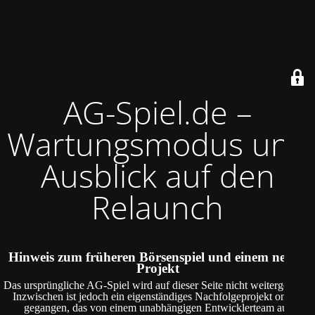
AG-Spiel.de –
Wartungsmodus und
Ausblick auf den
Relaunch
Hinweis zum früheren Börsenspiel und einem neuen
Projekt
Das ursprüngliche AG-Spiel wird auf dieser Seite nicht weitergeführt.
Inzwischen ist jedoch ein eigenständiges Nachfolgeprojekt online
gegangen, das von einem unabhängigen Entwicklerteam aus