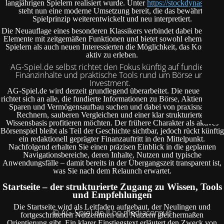
langjährigen Spielern realisiert wurde. Unter
https://stockdynasty.io/
steht nun eine moderne Umsetzung bereit, die das bewährte
Spielprinzip weiterentwickelt und neu interpretiert.
Die Neuauflage eines besonderen Klassikers verbindet dabei bekannte
Elemente mit zeitgemäßen Funktionen und bietet sowohl ehemaligen
Spielern als auch neuen Interessierten die Möglichkeit, das Konzept
aktiv zu erleben.
AG-Spiel.de selbst richtet den Fokus künftig auf fundierte
Finanzinhalte und praktische Tools rund um Börse und
Investment.
AG-Spiel.de wird derzeit grundlegend überarbeitet. Die neue Seite
richtet sich an alle, die fundierte Informationen zu Börse, Aktien, ETF-
Sparen und Vermögensaufbau suchen und dabei von praxisnahen
Rechnern, sauberen Vergleichen und einer klar strukturierten
Wissensbasis profitieren möchten. Der frühere Charakter als aktives
Börsenspiel bleibt als Teil der Geschichte sichtbar, jedoch rückt künftig
ein redaktionell geprägter Finanzauftritt in den Mittelpunkt.
Nachfolgend erhalten Sie einen präzisen Einblick in die geplanten
Navigationsbereiche, deren Inhalte, Nutzen und typische
Anwendungsfälle – damit bereits in der Übergangszeit transparent ist,
was Sie nach dem Relaunch erwartet.
Startseite – der strukturierte Zugang zu Wissen, Tools
und Empfehlungen
Die Startseite wird als Leitfaden aufgebaut, der Neulingen und
© AG-Spiel.de II bo mediaconsult
fortgeschrittenen Nutzerinnen und Nutzern gleichermaßen
Orientierung gibt. Ein klarer Einstiegstext erläutert den Zweck von