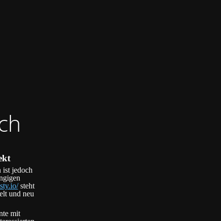
ch
ekt
 ist jedoch
ängigen
sty.io/
steht
elt und neu
nte mit