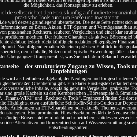
n Funktionen und bietet sowohl ehemaligen Spielern als auch neuen Int
die Möglichkeit, das Konzept aktiv zu erleben.
el.de selbst richtet den Fokus künftig auf fundierte Finanzinha
praktische Tools rund um Börse und Investment.
de wird derzeit grundlegend überarbeitet. Die neue Seite richtet sich an
e Informationen zu Börse, Aktien, ETF-Sparen und Vermögensaufbau s
von praxisnahen Rechnern, sauberen Vergleichen und einer klar struktu
s profitieren möchten. Der frühere Charakter als aktives Börsenspiel ble
chte sichtbar, jedoch rückt künftig ein redaktionell geprägter Finanzauft
telpunkt. Nachfolgend erhalten Sie einen präzisen Einblick in die gepla
sbereiche, deren Inhalte, Nutzen und typische Anwendungsfälle – damit
der Übergangszeit transparent ist, was Sie nach dem Relaunch erwartet
tartseite – der strukturierte Zugang zu Wissen, Tools u
Empfehlungen
eite wird als Leitfaden aufgebaut, der Neulingen und fortgeschrittenen 
 gleichermaßen Orientierung gibt. Ein klarer Einstiegstext erläutert d
de: verständliche Inhalte, sorgfältig geprüfte Vergleiche, praktische Too
bar sind große Kacheln zu den Kernbereichen „Börsenspiele & Simulati
, „Finanz-WIKI“ und „Rechner & Tools“. Ergänzend finden Sie dort re
te Highlights, etwa ausführliche Schritt-für-Schritt-Guides zur Depot
ische Anleitungen zu ETF-Sparplänen oder aktuelle Themenschwerpun
denstrategien. Eine prominente Hinweissektion erklärt die Neuausricht
genständige Börsenspiel wird nicht mehr betrieben; stattdessen verweist
 seriöse Alternativen und konzentriert sich auf Wissensvermittlung sowi
Entscheidungshilfen.