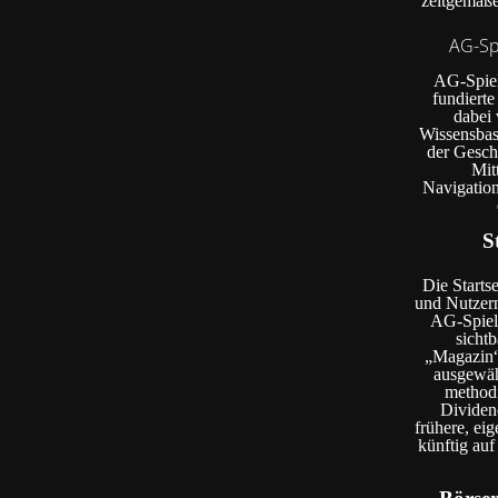
zeitgemäße
AG-Spi
AG-Spiel.
fundiert
dabei 
Wissensbasi
der Geschi
Mit
Navigation
S
Die Starts
und Nutzern
AG-Spiel.
sicht
„Magazin“
ausgewähl
method
Dividen
frühere, ei
künftig auf