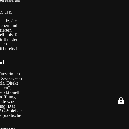
eressierten
lte und
 alle, die
uchen und
rierten
ibt als Teil
ritt in den
nten
 bereits in
.
nd
Nutzerinnen
en Zweck von
ls. Direkt
onen“,
daktionell
eröffnung,
kte wie
ung: Das
 AG-Spiel.de
e praktische