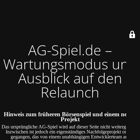
AG-Spiel.de –
Wartungsmodus und
Ausblick auf den
Relaunch
Hinweis zum früheren Börsenspiel und einem neuen
Projekt
Das ursprüngliche AG-Spiel wird auf dieser Seite nicht weitergeführt.
Inzwischen ist jedoch ein eigenständiges Nachfolgeprojekt online
gegangen, das von einem unabhängigen Entwicklerteam aus