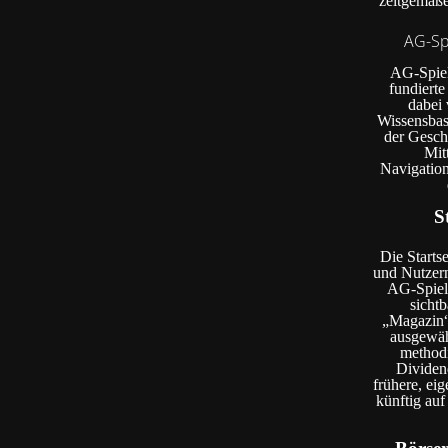
zeitgemäße
AG-Spi
AG-Spiel.
fundiert
dabei 
Wissensbasi
der Geschi
Mit
Navigation
S
Die Starts
und Nutzern
AG-Spiel.
sicht
„Magazin“
ausgewähl
method
Dividen
frühere, ei
künftig auf