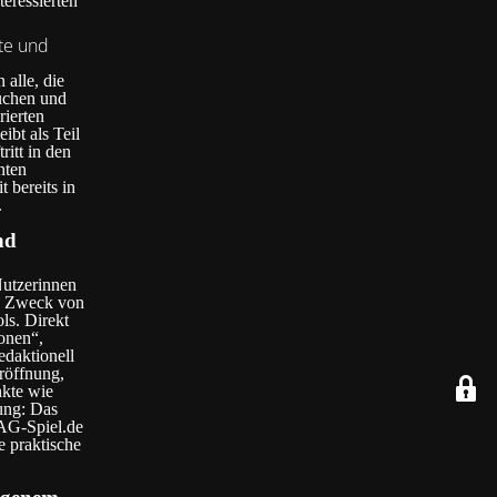
eressierten
lte und
 alle, die
uchen und
rierten
ibt als Teil
ritt in den
nten
 bereits in
.
nd
Nutzerinnen
en Zweck von
ls. Direkt
onen“,
daktionell
eröffnung,
kte wie
ung: Das
 AG-Spiel.de
e praktische