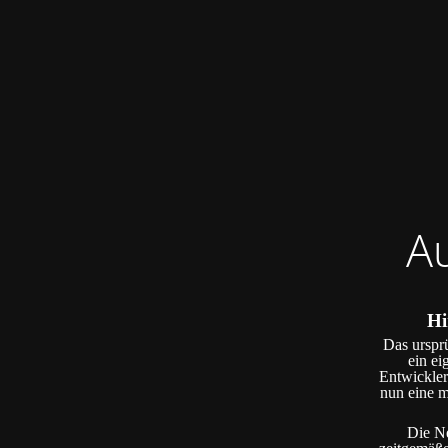
A
Hi
Das ursprü
ein ei
Entwickler
nun eine m
Die Ne