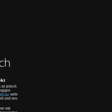
ch
ekt
 ist jedoch
ängigen
sty.io/
steht
elt und neu
nte mit