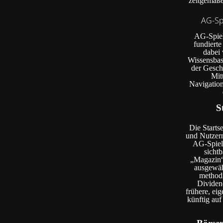
zeitgemäße
AG-Spi
AG-Spiel.
fundiert
dabei 
Wissensbasi
der Geschi
Mit
Navigation
S
Die Starts
und Nutzern
AG-Spiel.
sicht
„Magazin“
ausgewähl
method
Dividen
frühere, ei
künftig auf