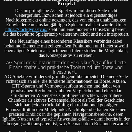
Projekt
Das ursprüngliche AG-Spiel wird auf dieser Seite nicht
weitergeführt. Inzwischen ist jedoch ein eigenständiges
Nachfolgeprojekt online gegangen, das von einem unabhängigen
Entwicklerteam aus langjährigen Spielern realisiert wurde. Unter
https://stockdynasty.io/
steht nun eine moderne Umsetzung bereit,
die das bewährte Spielprinzip weiterentwickelt und neu interpretiert.
Die Neuauflage eines besonderen Klassikers verbindet dabei
bekannte Elemente mit zeitgemäßen Funktionen und bietet sowohl
ehemaligen Spielern als auch neuen Interessierten die Möglichkeit,
das Konzept aktiv zu erleben.
AG-Spiel.de selbst richtet den Fokus künftig auf fundierte
Finanzinhalte und praktische Tools rund um Börse und
Investment.
AG-Spiel.de wird derzeit grundlegend überarbeitet. Die neue Seite
richtet sich an alle, die fundierte Informationen zu Börse, Aktien,
ETF-Sparen und Vermögensaufbau suchen und dabei von
praxisnahen Rechnern, sauberen Vergleichen und einer klar
strukturierten Wissensbasis profitieren möchten. Der frühere
Charakter als aktives Börsenspiel bleibt als Teil der Geschichte
sichtbar, jedoch rückt künftig ein redaktionell geprägter
Finanzauftritt in den Mittelpunkt. Nachfolgend erhalten Sie einen
präzisen Einblick in die geplanten Navigationsbereiche, deren
Inhalte, Nutzen und typische Anwendungsfälle – damit bereits in der
Übergangszeit transparent ist, was Sie nach dem Relaunch erwartet.