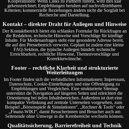
Kooperationen: Wenn Links zu Partnern führen, wird dies klar
gekennzeichnet; Empfehlungen beruhen auf nachvollziehbaren
Kriterien; kommerzielle Beziehungen ändern nicht die Sorgfalt bei
Recherche und Darstellung.
Kontakt – direkter Draht für Anliegen und Hinweise
Der Kontaktbereich bietet ein schlankes Formular für Rückfragen an
die Redaktion, technische Hinweise und Vorschläge für künftige
Inhalte. Für Medienanfragen steht eine gesonderte Adresse bereit,
die auf den Pressebereich verweist. Geplant ist zudem eine kleine
FAQ-Sektion, die typische Anliegen bündelt: technische
Erreichbarkeit, rechtliche Hinweise, Themenvorschläge und
Korrekturwünsche.
Footer – rechtliche Klarheit und strukturierte
Weiterleitungen
Im Footer finden sich die verbindlichen Informationen: Impressum,
Datenschutz, Cookie-Einstellungen und eine Offenlegung zu
Empfehlungen und Vergleichen. Eine strukturierte Sitemap
unterstützt die Navigation auf längeren Seiten und erleichtert die
Orientierung bei tiefen Inhaltsbereichen. Außerdem ist dort eine
kompakte Verlinkung auf zentrale Unterseiten vorgesehen, zum
Beispiel „Börsenspiele & Simulationen“, „Rechner & Tools“ oder
„Finanz-WIKI“, damit Besucherinnen und Besucher auch am
Seitenende ohne Umwege in die Kernbereiche wechseln können.
Qualitätssicherung, Barrierefreiheit und Technik