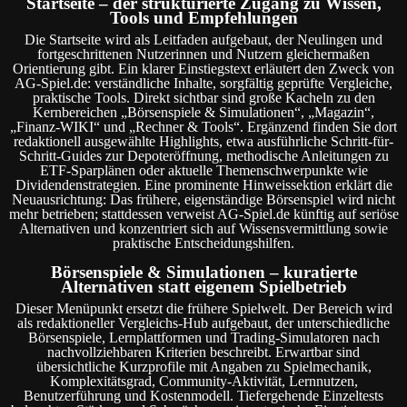
Startseite – der strukturierte Zugang zu Wissen,
Tools und Empfehlungen
Die Startseite wird als Leitfaden aufgebaut, der Neulingen und
fortgeschrittenen Nutzerinnen und Nutzern gleichermaßen
Orientierung gibt. Ein klarer Einstiegstext erläutert den Zweck von
AG-Spiel.de: verständliche Inhalte, sorgfältig geprüfte Vergleiche,
praktische Tools. Direkt sichtbar sind große Kacheln zu den
Kernbereichen „Börsenspiele & Simulationen“, „Magazin“,
„Finanz-WIKI“ und „Rechner & Tools“. Ergänzend finden Sie dort
redaktionell ausgewählte Highlights, etwa ausführliche Schritt-für-
Schritt-Guides zur Depoteröffnung, methodische Anleitungen zu
ETF-Sparplänen oder aktuelle Themenschwerpunkte wie
Dividendenstrategien. Eine prominente Hinweissektion erklärt die
Neuausrichtung: Das frühere, eigenständige Börsenspiel wird nicht
mehr betrieben; stattdessen verweist AG-Spiel.de künftig auf seriöse
Alternativen und konzentriert sich auf Wissensvermittlung sowie
praktische Entscheidungshilfen.
Börsenspiele & Simulationen – kuratierte
Alternativen statt eigenem Spielbetrieb
Dieser Menüpunkt ersetzt die frühere Spielwelt. Der Bereich wird
als redaktioneller Vergleichs-Hub aufgebaut, der unterschiedliche
Börsenspiele, Lernplattformen und Trading-Simulatoren nach
nachvollziehbaren Kriterien beschreibt. Erwartbar sind
übersichtliche Kurzprofile mit Angaben zu Spielmechanik,
Komplexitätsgrad, Community-Aktivität, Lernnutzen,
Benutzerführung und Kostenmodell. Tiefergehende Einzeltests