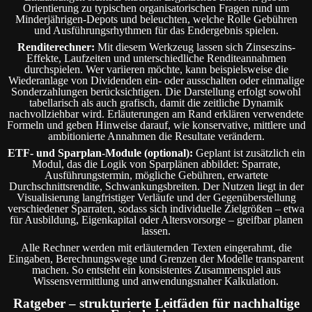
Orientierung zu typischen organisatorischen Fragen rund um
Minderjährigen-Depots und beleuchten, welche Rolle Gebühren
und Ausführungsrhythmen für das Endergebnis spielen.
Renditerechner:
Mit diesem Werkzeug lassen sich Zinseszins-
Effekte, Laufzeiten und unterschiedliche Renditeannahmen
durchspielen. Wer variieren möchte, kann beispielsweise die
Wiederanlage von Dividenden ein- oder ausschalten oder einmalige
Sonderzahlungen berücksichtigen. Die Darstellung erfolgt sowohl
tabellarisch als auch grafisch, damit die zeitliche Dynamik
nachvollziehbar wird. Erläuterungen am Rand erklären verwendete
Formeln und geben Hinweise darauf, wie konservative, mittlere und
ambitionierte Annahmen die Resultate verändern.
ETF- und Sparplan-Module (optional):
Geplant ist zusätzlich ein
Modul, das die Logik von Sparplänen abbildet: Sparrate,
Ausführungstermin, mögliche Gebühren, erwartete
Durchschnittsrendite, Schwankungsbreiten. Der Nutzen liegt in der
Visualisierung langfristiger Verläufe und der Gegenüberstellung
verschiedener Sparraten, sodass sich individuelle Zielgrößen – etwa
für Ausbildung, Eigenkapital oder Altersvorsorge – greifbar planen
lassen.
Alle Rechner werden mit erläuternden Texten eingerahmt, die
Eingaben, Berechnungswege und Grenzen der Modelle transparent
machen. So entsteht ein konsistentes Zusammenspiel aus
Wissensvermittlung und anwendungsnaher Kalkulation.
Ratgeber – strukturierte Leitfäden für nachhaltige