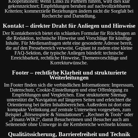
Kooperationen: Wenn Links zu Partnern führen, wird dies klar
gekennzeichnet; Empfehlungen beruhen auf nachvollziehbaren
Kriterien; kommerzielle Beziehungen ändern nicht die Sorgfalt bei
Recherche und Darstellung.
Kontakt – direkter Draht für Anliegen und Hinweise
Der Kontaktbereich bietet ein schlankes Formular für Rückfragen an
die Redaktion, technische Hinweise und Vorschläge für künftige
Inhalte. Für Medienanfragen steht eine gesonderte Adresse bereit,
die auf den Pressebereich verweist. Geplant ist zudem eine kleine
FAQ-Sektion, die typische Anliegen bündelt: technische
Erreichbarkeit, rechtliche Hinweise, Themenvorschläge und
Korrekturwünsche.
Footer – rechtliche Klarheit und strukturierte
Weiterleitungen
Im Footer finden sich die verbindlichen Informationen: Impressum,
Datenschutz, Cookie-Einstellungen und eine Offenlegung zu
Empfehlungen und Vergleichen. Eine strukturierte Sitemap
unterstützt die Navigation auf längeren Seiten und erleichtert die
Orientierung bei tiefen Inhaltsbereichen. Außerdem ist dort eine
kompakte Verlinkung auf zentrale Unterseiten vorgesehen, zum
Beispiel „Börsenspiele & Simulationen“, „Rechner & Tools“ oder
„Finanz-WIKI“, damit Besucherinnen und Besucher auch am
Seitenende ohne Umwege in die Kernbereiche wechseln können.
Qualitätssicherung, Barrierefreiheit und Technik