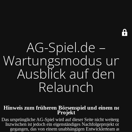
AG-Spiel.de –
Wartungsmodus und
Ausblick auf den
Relaunch
Hinweis zum früheren Börsenspiel und einem neuen
Projekt
Das ursprüngliche AG-Spiel wird auf dieser Seite nicht weitergeführt.
Inzwischen ist jedoch ein eigenständiges Nachfolgeprojekt online
gegangen, das von einem unabhängigen Entwicklerteam aus