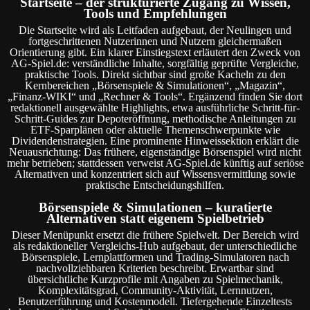
Startseite – der strukturierte Zugang zu Wissen,
Tools und Empfehlungen
Die Startseite wird als Leitfaden aufgebaut, der Neulingen und
fortgeschrittenen Nutzerinnen und Nutzern gleichermaßen
Orientierung gibt. Ein klarer Einstiegstext erläutert den Zweck von
AG-Spiel.de: verständliche Inhalte, sorgfältig geprüfte Vergleiche,
praktische Tools. Direkt sichtbar sind große Kacheln zu den
Kernbereichen „Börsenspiele & Simulationen“, „Magazin“,
„Finanz-WIKI“ und „Rechner & Tools“. Ergänzend finden Sie dort
redaktionell ausgewählte Highlights, etwa ausführliche Schritt-für-
Schritt-Guides zur Depoteröffnung, methodische Anleitungen zu
ETF-Sparplänen oder aktuelle Themenschwerpunkte wie
Dividendenstrategien. Eine prominente Hinweissektion erklärt die
Neuausrichtung: Das frühere, eigenständige Börsenspiel wird nicht
mehr betrieben; stattdessen verweist AG-Spiel.de künftig auf seriöse
Alternativen und konzentriert sich auf Wissensvermittlung sowie
praktische Entscheidungshilfen.
Börsenspiele & Simulationen – kuratierte
Alternativen statt eigenem Spielbetrieb
Dieser Menüpunkt ersetzt die frühere Spielwelt. Der Bereich wird
als redaktioneller Vergleichs-Hub aufgebaut, der unterschiedliche
Börsenspiele, Lernplattformen und Trading-Simulatoren nach
nachvollziehbaren Kriterien beschreibt. Erwartbar sind
übersichtliche Kurzprofile mit Angaben zu Spielmechanik,
Komplexitätsgrad, Community-Aktivität, Lernnutzen,
Benutzerführung und Kostenmodell. Tiefergehende Einzeltests