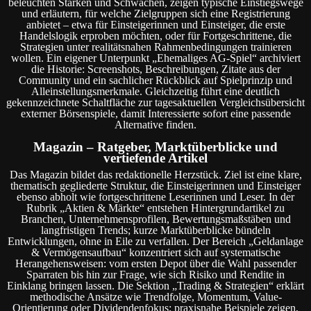
beleuchten Stärken und Schwächen, zeigen typische Einstiegswege
und erläutern, für welche Zielgruppen sich eine Registrierung
anbietet – etwa für Einsteigerinnen und Einsteiger, die erste
Handelslogik erproben möchten, oder für Fortgeschrittene, die
Strategien unter realitätsnahen Rahmenbedingungen trainieren
wollen. Ein eigener Unterpunkt „Ehemaliges AG-Spiel“ archiviert
die Historie: Screenshots, Beschreibungen, Zitate aus der
Community und ein sachlicher Rückblick auf Spielprinzip und
Alleinstellungsmerkmale. Gleichzeitig führt eine deutlich
gekennzeichnete Schaltfläche zur tagesaktuellen Vergleichsübersicht
externer Börsenspiele, damit Interessierte sofort eine passende
Alternative finden.
Magazin – Ratgeber, Marktüberblicke und
vertiefende Artikel
Das Magazin bildet das redaktionelle Herzstück. Ziel ist eine klare,
thematisch gegliederte Struktur, die Einsteigerinnen und Einsteiger
ebenso abholt wie fortgeschrittene Leserinnen und Leser. In der
Rubrik „Aktien & Märkte“ entstehen Hintergrundartikel zu
Branchen, Unternehmensprofilen, Bewertungsmaßstäben und
langfristigen Trends; kurze Marktüberblicke bündeln
Entwicklungen, ohne in Eile zu verfallen. Der Bereich „Geldanlage
& Vermögensaufbau“ konzentriert sich auf systematische
Herangehensweisen: vom ersten Depot über die Wahl passender
Sparraten bis hin zur Frage, wie sich Risiko und Rendite in
Einklang bringen lassen. Die Sektion „Trading & Strategien“ erklärt
methodische Ansätze wie Trendfolge, Momentum, Value-
Orientierung oder Dividendenfokus; praxisnahe Beispiele zeigen,