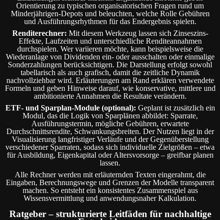
Orientierung zu typischen organisatorischen Fragen rund um
Minderjährigen-Depots und beleuchten, welche Rolle Gebühren
und Ausführungsrhythmen für das Endergebnis spielen.
Renditerechner:
Mit diesem Werkzeug lassen sich Zinseszins-
Effekte, Laufzeiten und unterschiedliche Renditeannahmen
durchspielen. Wer variieren möchte, kann beispielsweise die
Wiederanlage von Dividenden ein- oder ausschalten oder einmalige
Sonderzahlungen berücksichtigen. Die Darstellung erfolgt sowohl
tabellarisch als auch grafisch, damit die zeitliche Dynamik
nachvollziehbar wird. Erläuterungen am Rand erklären verwendete
Formeln und geben Hinweise darauf, wie konservative, mittlere und
ambitionierte Annahmen die Resultate verändern.
ETF- und Sparplan-Module (optional):
Geplant ist zusätzlich ein
Modul, das die Logik von Sparplänen abbildet: Sparrate,
Ausführungstermin, mögliche Gebühren, erwartete
Durchschnittsrendite, Schwankungsbreiten. Der Nutzen liegt in der
Visualisierung langfristiger Verläufe und der Gegenüberstellung
verschiedener Sparraten, sodass sich individuelle Zielgrößen – etwa
für Ausbildung, Eigenkapital oder Altersvorsorge – greifbar planen
lassen.
Alle Rechner werden mit erläuternden Texten eingerahmt, die
Eingaben, Berechnungswege und Grenzen der Modelle transparent
machen. So entsteht ein konsistentes Zusammenspiel aus
Wissensvermittlung und anwendungsnaher Kalkulation.
Ratgeber – strukturierte Leitfäden für nachhaltige