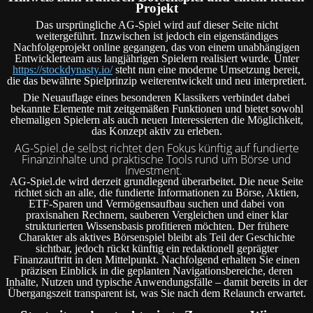
Projekt
Das ursprüngliche AG-Spiel wird auf dieser Seite nicht
weitergeführt. Inzwischen ist jedoch ein eigenständiges
Nachfolgeprojekt online gegangen, das von einem unabhängigen
Entwicklerteam aus langjährigen Spielern realisiert wurde. Unter
https://stockdynasty.io/
steht nun eine moderne Umsetzung bereit,
die das bewährte Spielprinzip weiterentwickelt und neu interpretiert.
Die Neuauflage eines besonderen Klassikers verbindet dabei
bekannte Elemente mit zeitgemäßen Funktionen und bietet sowohl
ehemaligen Spielern als auch neuen Interessierten die Möglichkeit,
das Konzept aktiv zu erleben.
AG-Spiel.de selbst richtet den Fokus künftig auf fundierte
Finanzinhalte und praktische Tools rund um Börse und
Investment.
AG-Spiel.de wird derzeit grundlegend überarbeitet. Die neue Seite
richtet sich an alle, die fundierte Informationen zu Börse, Aktien,
ETF-Sparen und Vermögensaufbau suchen und dabei von
praxisnahen Rechnern, sauberen Vergleichen und einer klar
strukturierten Wissensbasis profitieren möchten. Der frühere
Charakter als aktives Börsenspiel bleibt als Teil der Geschichte
sichtbar, jedoch rückt künftig ein redaktionell geprägter
Finanzauftritt in den Mittelpunkt. Nachfolgend erhalten Sie einen
präzisen Einblick in die geplanten Navigationsbereiche, deren
Inhalte, Nutzen und typische Anwendungsfälle – damit bereits in der
Übergangszeit transparent ist, was Sie nach dem Relaunch erwartet.