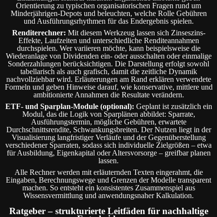
Orientierung zu typischen organisatorischen Fragen rund um
Minderjährigen-Depots und beleuchten, welche Rolle Gebühren
und Ausführungsrhythmen für das Endergebnis spielen.
Renditerechner:
Mit diesem Werkzeug lassen sich Zinseszins-
Effekte, Laufzeiten und unterschiedliche Renditeannahmen
durchspielen. Wer variieren möchte, kann beispielsweise die
Wiederanlage von Dividenden ein- oder ausschalten oder einmalige
Sonderzahlungen berücksichtigen. Die Darstellung erfolgt sowohl
tabellarisch als auch grafisch, damit die zeitliche Dynamik
nachvollziehbar wird. Erläuterungen am Rand erklären verwendete
Formeln und geben Hinweise darauf, wie konservative, mittlere und
ambitionierte Annahmen die Resultate verändern.
ETF- und Sparplan-Module (optional):
Geplant ist zusätzlich ein
Modul, das die Logik von Sparplänen abbildet: Sparrate,
Ausführungstermin, mögliche Gebühren, erwartete
Durchschnittsrendite, Schwankungsbreiten. Der Nutzen liegt in der
Visualisierung langfristiger Verläufe und der Gegenüberstellung
verschiedener Sparraten, sodass sich individuelle Zielgrößen – etwa
für Ausbildung, Eigenkapital oder Altersvorsorge – greifbar planen
lassen.
Alle Rechner werden mit erläuternden Texten eingerahmt, die
Eingaben, Berechnungswege und Grenzen der Modelle transparent
machen. So entsteht ein konsistentes Zusammenspiel aus
Wissensvermittlung und anwendungsnaher Kalkulation.
Ratgeber – strukturierte Leitfäden für nachhaltige