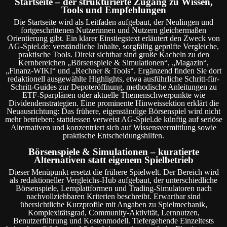
Startseite – der strukturierte Zugang zu Wissen,
Tools und Empfehlungen
Die Startseite wird als Leitfaden aufgebaut, der Neulingen und
fortgeschrittenen Nutzerinnen und Nutzern gleichermaßen
Orientierung gibt. Ein klarer Einstiegstext erläutert den Zweck von
AG-Spiel.de: verständliche Inhalte, sorgfältig geprüfte Vergleiche,
praktische Tools. Direkt sichtbar sind große Kacheln zu den
Kernbereichen „Börsenspiele & Simulationen“, „Magazin“,
„Finanz-WIKI“ und „Rechner & Tools“. Ergänzend finden Sie dort
redaktionell ausgewählte Highlights, etwa ausführliche Schritt-für-
Schritt-Guides zur Depoteröffnung, methodische Anleitungen zu
ETF-Sparplänen oder aktuelle Themenschwerpunkte wie
Dividendenstrategien. Eine prominente Hinweissektion erklärt die
Neuausrichtung: Das frühere, eigenständige Börsenspiel wird nicht
mehr betrieben; stattdessen verweist AG-Spiel.de künftig auf seriöse
Alternativen und konzentriert sich auf Wissensvermittlung sowie
praktische Entscheidungshilfen.
Börsenspiele & Simulationen – kuratierte
Alternativen statt eigenem Spielbetrieb
Dieser Menüpunkt ersetzt die frühere Spielwelt. Der Bereich wird
als redaktioneller Vergleichs-Hub aufgebaut, der unterschiedliche
Börsenspiele, Lernplattformen und Trading-Simulatoren nach
nachvollziehbaren Kriterien beschreibt. Erwartbar sind
übersichtliche Kurzprofile mit Angaben zu Spielmechanik,
Komplexitätsgrad, Community-Aktivität, Lernnutzen,
Benutzerführung und Kostenmodell. Tiefergehende Einzeltests