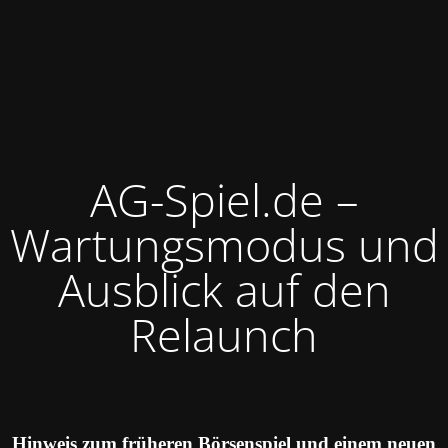
AG-Spiel.de –
Wartungsmodus und
Ausblick auf den
Relaunch
Hinweis zum früheren Börsenspiel und einem neuen