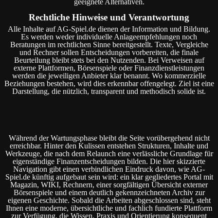
geeignete Alternativen.
Rechtliche Hinweise und Verantwortung
Alle Inhalte auf AG-Spiel.de dienen der Information und Bildung.
Es werden weder individuelle Anlageempfehlungen noch
Beratungen im rechtlichen Sinne bereitgestellt. Texte, Vergleiche
und Rechner sollen Entscheidungen vorbereiten, die finale
Beurteilung bleibt stets bei den Nutzenden. Bei Verweisen auf
externe Plattformen, Börsenspiele oder Finanzdienstleistungen
werden die jeweiligen Anbieter klar benannt. Wo kommerzielle
Beziehungen bestehen, wird dies erkennbar offengelegt. Ziel ist eine
Darstellung, die nützlich, transparent und methodisch solide ist.
Während der Wartungsphase bleibt die Seite vorübergehend nicht
erreichbar. Hinter den Kulissen entstehen Strukturen, Inhalte und
Werkzeuge, die nach dem Relaunch eine verlässliche Grundlage für
eigenständige Finanzentscheidungen bilden. Die hier skizzierte
Navigation gibt einen verbindlichen Eindruck davon, wie AG-
Spiel.de künftig aufgebaut sein wird: ein klar gegliedertes Portal mit
Magazin, WIKI, Rechnern, einer sorgfältigen Übersicht externer
Börsenspiele und einem deutlich gekennzeichneten Archiv zur
eigenen Geschichte. Sobald die Arbeiten abgeschlossen sind, steht
Ihnen eine moderne, übersichtliche und fachlich fundierte Plattform
zur Verfügung, die Wissen, Praxis und Orientierung konsequent