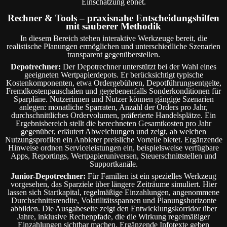
Einschätzung ebnet.
Rechner & Tools – praxisnahe Entscheidungshilfen
mit sauberer Methodik
In diesem Bereich stehen interaktive Werkzeuge bereit, die
realistische Planungen ermöglichen und unterschiedliche Szenarien
transparent gegenüberstellen.
Depotrechner:
Der Depotrechner unterstützt bei der Wahl eines
geeigneten Wertpapierdepots. Er berücksichtigt typische
Kostenkomponenten, etwa Ordergebühren, Depotführungsentgelte,
Fremdkostenpauschalen und gegebenenfalls Sonderkonditionen für
Sparpläne. Nutzerinnen und Nutzer können gängige Szenarien
anlegen: monatliche Sparraten, Anzahl der Orders pro Jahr,
durchschnittliches Ordervolumen, präferierte Handelsplätze. Ein
Ergebnisbereich stellt die berechneten Gesamtkosten pro Jahr
gegenüber, erläutert Abweichungen und zeigt, ab welchen
Nutzungsprofilen ein Anbieter preisliche Vorteile bietet. Ergänzende
Hinweise ordnen Serviceleistungen ein, beispielsweise verfügbare
Apps, Reportings, Wertpapieruniversen, Steuerschnittstellen und
Supportkanäle.
Junior-Depotrechner:
Für Familien ist ein spezielles Werkzeug
vorgesehen, das Sparziele über längere Zeiträume simuliert. Hier
lassen sich Startkapital, regelmäßige Einzahlungen, angenommene
Durchschnittsrendite, Volatilitätsspannen und Planungshorizonte
abbilden. Die Ausgabeseite zeigt den Entwicklungskorridor über
Jahre, inklusive Rechenpfade, die die Wirkung regelmäßiger
Einzahlungen sichtbar machen. Ergänzende Infotexte geben