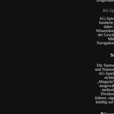
zeitgemäße
AG-Spi
AG-Spiel.
fundiert
dabei 
Wissensbasi
der Geschi
Mit
Navigation
S
Die Starts
und Nutzern
AG-Spiel.
sicht
„Magazin“
ausgewähl
method
Dividen
frühere, ei
künftig auf