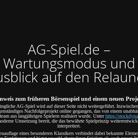
AG-Spiel.de –
Wartungsmodus und
usblick auf den Relaun
nweis zum früheren Börsenspiel und einem neuen Proj
ngliche AG-Spiel wird auf dieser Seite nicht weitergeführt. Inzwischen
genständiges Nachfolgeprojekt online gegangen, das von einem unabh
team aus langjährigen Spielern realisiert wurde. Unter
https://stockdyna
oderne Umsetzung bereit, die das bewährte Spielprinzip weiterentwick
interpretiert.
uauflage eines besonderen Klassikers verbindet dabei bekannte Eleme