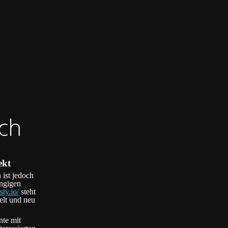
ch
ekt
 ist jedoch
ängigen
sty.io/
steht
elt und neu
nte mit