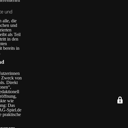
eressierten
lte und
 alle, die
uchen und
rierten
ibt als Teil
ritt in den
nten
 bereits in
.
nd
Nutzerinnen
en Zweck von
ls. Direkt
onen“,
daktionell
eröffnung,
kte wie
ung: Das
 AG-Spiel.de
e praktische