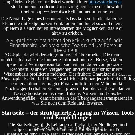
langjährigen Spielern realisiert wurde. Unter
https://stockdynasty.io/
steht nun eine moderne Umsetzung bereit, die das bewährte
Spielprinzip weiterentwickelt und neu interpretiert.
Die Neuauflage eines besonderen Klassikers verbindet dabei bekannte
Elemente mit zeitgemäßen Funktionen und bietet sowohl ehemaligen
Spielern als auch neuen Interessierten die Möglichkeit, das Konzept
aktiv zu erleben.
AG-Spiel.de selbst richtet den Fokus künftig auf fundierte
Finanzinhalte und praktische Tools rund um Börse und
Investment.
AG-Spiel.de wird derzeit grundlegend überarbeitet. Die neue Seite
richtet sich an alle, die fundierte Informationen zu Börse, Aktien, ETF-
Sparen und Vermögensaufbau suchen und dabei von praxisnahen
Rechnern, sauberen Vergleichen und einer klar strukturierten
Wissensbasis profitieren möchten. Der frühere Charakter als aktives
Börsenspiel bleibt als Teil der Geschichte sichtbar, jedoch rückt künftig
ein redaktionell geprägter Finanzauftritt in den Mittelpunkt.
Nachfolgend erhalten Sie einen präzisen Einblick in die geplanten
Navigationsbereiche, deren Inhalte, Nutzen und typische
Anwendungsfälle – damit bereits in der Übergangszeit transparent ist,
was Sie nach dem Relaunch erwartet.
Startseite – der strukturierte Zugang zu Wissen, Tools
und Empfehlungen
Die Startseite wird als Leitfaden aufgebaut, der Neulingen und
© AG-Spiel.de II bo mediaconsult
fortgeschrittenen Nutzerinnen und Nutzern gleichermaßen
Orientierung gibt. Ein klarer Einstiegstext erläutert den Zweck von