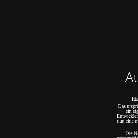
A
Hi
Das ursprü
ein ei
Entwickler
nun eine m
Die Ne