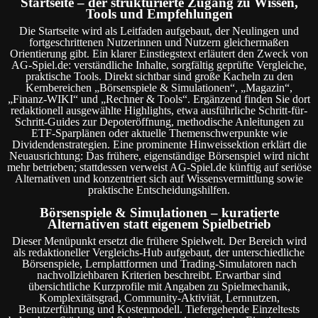
Startseite – der strukturierte Zugang zu Wissen,
Tools und Empfehlungen
Die Startseite wird als Leitfaden aufgebaut, der Neulingen und
fortgeschrittenen Nutzerinnen und Nutzern gleichermaßen
Orientierung gibt. Ein klarer Einstiegstext erläutert den Zweck von
AG-Spiel.de: verständliche Inhalte, sorgfältig geprüfte Vergleiche,
praktische Tools. Direkt sichtbar sind große Kacheln zu den
Kernbereichen „Börsenspiele & Simulationen“, „Magazin“,
„Finanz-WIKI“ und „Rechner & Tools“. Ergänzend finden Sie dort
redaktionell ausgewählte Highlights, etwa ausführliche Schritt-für-
Schritt-Guides zur Depoteröffnung, methodische Anleitungen zu
ETF-Sparplänen oder aktuelle Themenschwerpunkte wie
Dividendenstrategien. Eine prominente Hinweissektion erklärt die
Neuausrichtung: Das frühere, eigenständige Börsenspiel wird nicht
mehr betrieben; stattdessen verweist AG-Spiel.de künftig auf seriöse
Alternativen und konzentriert sich auf Wissensvermittlung sowie
praktische Entscheidungshilfen.
Börsenspiele & Simulationen – kuratierte
Alternativen statt eigenem Spielbetrieb
Dieser Menüpunkt ersetzt die frühere Spielwelt. Der Bereich wird
als redaktioneller Vergleichs-Hub aufgebaut, der unterschiedliche
Börsenspiele, Lernplattformen und Trading-Simulatoren nach
nachvollziehbaren Kriterien beschreibt. Erwartbar sind
übersichtliche Kurzprofile mit Angaben zu Spielmechanik,
Komplexitätsgrad, Community-Aktivität, Lernnutzen,
Benutzerführung und Kostenmodell. Tiefergehende Einzeltests