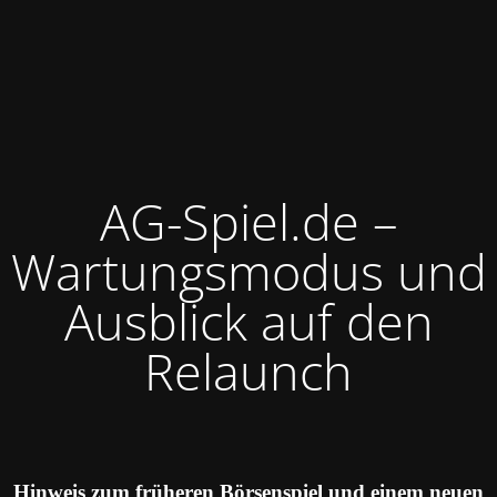
AG-Spiel.de –
Wartungsmodus und
Ausblick auf den
Relaunch
Hinweis zum früheren Börsenspiel und einem neuen