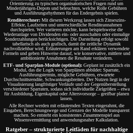
Orientierung zu typischen organisatorischen Fragen rund um
Minderjährigen-Depots und beleuchten, welche Rolle Gebühren
und Ausführungsrhythmen für das Endergebnis spielen.
Renditerechner:
Mit diesem Werkzeug lassen sich Zinseszins-
Effekte, Laufzeiten und unterschiedliche Renditeannahmen
durchspielen. Wer variieren möchte, kann beispielsweise die
Wiederanlage von Dividenden ein- oder ausschalten oder einmalige
Sonderzahlungen berücksichtigen. Die Darstellung erfolgt sowohl
tabellarisch als auch grafisch, damit die zeitliche Dynamik
nachvollziehbar wird. Erläuterungen am Rand erklären verwendete
Formeln und geben Hinweise darauf, wie konservative, mittlere und
ambitionierte Annahmen die Resultate verändern.
ETF- und Sparplan-Module (optional):
Geplant ist zusätzlich ein
Modul, das die Logik von Sparplänen abbildet: Sparrate,
Ausführungstermin, mögliche Gebühren, erwartete
Durchschnittsrendite, Schwankungsbreiten. Der Nutzen liegt in der
Visualisierung langfristiger Verläufe und der Gegenüberstellung
verschiedener Sparraten, sodass sich individuelle Zielgrößen – etwa
für Ausbildung, Eigenkapital oder Altersvorsorge – greifbar planen
lassen.
Alle Rechner werden mit erläuternden Texten eingerahmt, die
Eingaben, Berechnungswege und Grenzen der Modelle transparent
machen. So entsteht ein konsistentes Zusammenspiel aus
Wissensvermittlung und anwendungsnaher Kalkulation.
Ratgeber – strukturierte Leitfäden für nachhaltige