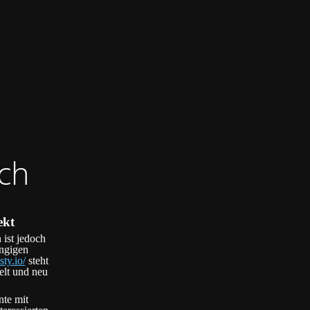
ch
ekt
 ist jedoch
ängigen
sty.io/
steht
elt und neu
nte mit