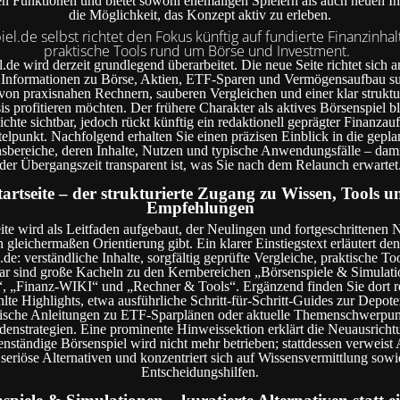
n Funktionen und bietet sowohl ehemaligen Spielern als auch neuen Int
die Möglichkeit, das Konzept aktiv zu erleben.
el.de selbst richtet den Fokus künftig auf fundierte Finanzinha
praktische Tools rund um Börse und Investment.
de wird derzeit grundlegend überarbeitet. Die neue Seite richtet sich an
e Informationen zu Börse, Aktien, ETF-Sparen und Vermögensaufbau s
von praxisnahen Rechnern, sauberen Vergleichen und einer klar struktu
s profitieren möchten. Der frühere Charakter als aktives Börsenspiel ble
chte sichtbar, jedoch rückt künftig ein redaktionell geprägter Finanzauft
telpunkt. Nachfolgend erhalten Sie einen präzisen Einblick in die gepla
sbereiche, deren Inhalte, Nutzen und typische Anwendungsfälle – damit
der Übergangszeit transparent ist, was Sie nach dem Relaunch erwartet
tartseite – der strukturierte Zugang zu Wissen, Tools u
Empfehlungen
eite wird als Leitfaden aufgebaut, der Neulingen und fortgeschrittenen 
 gleichermaßen Orientierung gibt. Ein klarer Einstiegstext erläutert d
de: verständliche Inhalte, sorgfältig geprüfte Vergleiche, praktische Too
bar sind große Kacheln zu den Kernbereichen „Börsenspiele & Simulati
, „Finanz-WIKI“ und „Rechner & Tools“. Ergänzend finden Sie dort re
te Highlights, etwa ausführliche Schritt-für-Schritt-Guides zur Depot
ische Anleitungen zu ETF-Sparplänen oder aktuelle Themenschwerpun
denstrategien. Eine prominente Hinweissektion erklärt die Neuausricht
genständige Börsenspiel wird nicht mehr betrieben; stattdessen verweist
 seriöse Alternativen und konzentriert sich auf Wissensvermittlung sowi
Entscheidungshilfen.