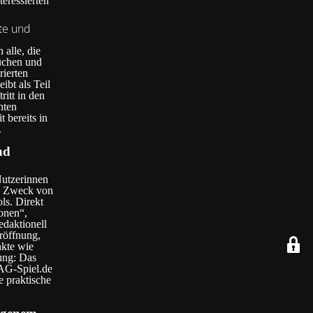
eressierten
lte und
 alle, die
uchen und
rierten
ibt als Teil
ritt in den
nten
 bereits in
.
nd
Nutzerinnen
en Zweck von
ls. Direkt
onen“,
daktionell
eröffnung,
kte wie
ung: Das
 AG-Spiel.de
e praktische