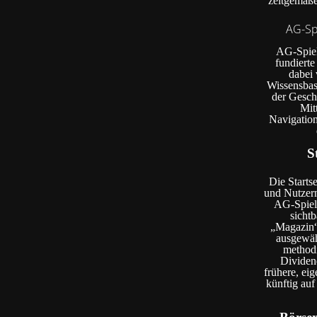
zeitgemäße
AG-Spi
AG-Spiel.
fundiert
dabei 
Wissensbasi
der Geschi
Mit
Navigation
S
Die Starts
und Nutzern
AG-Spiel.
sicht
„Magazin“
ausgewähl
method
Dividen
frühere, ei
künftig auf